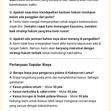
atau Zoom
untuk klien yang berada di luar Jakarta atau memiliki
keterbatasan waktu.
Q: Apakah saya bisa mendapatkan bantuan hukum meskipun
belum ada panggilan dari polisi?
A: Tentu! Kami sangat menyarankan untuk segera berkonsultasi
sejak dini.
Semakin cepat kami menangani kasusmu, semakin
baik strategi hukum yang bisa kami susun.
Q: Apakah ada jaminan bahwa saya akan menang di pengadilan?
A: Kami tidak bisa menjanjikan hasil akhir karena keputusan ada di
tangan hakim. Namun, kami akan
berjuang maksimal dengan
strategi hukum terbaik
untuk melindungi hak-hakmu.
Pertanyaan Seputar Biaya
Q: Berapa biaya jasa pengacara pidana di Kebayoran Lama?
A: Biaya tergantung pada jenis dan kompleksitas kasus. Sebagai
gambaran:
✔
Kasus pidana umum
– Mulai
30 juta
✔
Kasus narkotika & cybercrime
– Mulai
40 juta
✔
Kasus korupsi & tindak pidana khusus
– Mulai
50 juta
Hubungi kami untuk diskusi lebih lanjut mengenai rincian biaya
yang sesuai dengan kebutuhanmu.