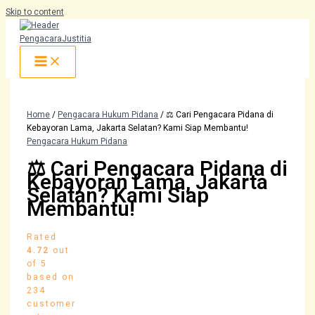
Skip to content
Home
/
Pengacara Hukum Pidana
/ ⚖️ Cari Pengacara Pidana di
Kebayoran Lama, Jakarta Selatan? Kami Siap Membantu!
Pengacara Hukum Pidana
⚖️ Cari Pengacara Pidana di
Kebayoran Lama, Jakarta
Selatan? Kami Siap
Membantu!
Rated
4.72
out
of 5
based on
234
customer