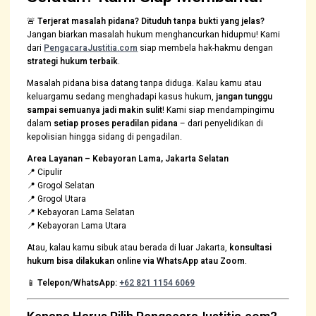
🚨
Terjerat masalah pidana? Dituduh tanpa bukti yang jelas?
Jangan biarkan masalah hukum menghancurkan hidupmu! Kami
dari
PengacaraJustitia.com
siap membela hak-hakmu dengan
strategi hukum terbaik
.
Masalah pidana bisa datang tanpa diduga. Kalau kamu atau
keluargamu sedang menghadapi kasus hukum,
jangan tunggu
sampai semuanya jadi makin sulit
! Kami siap mendampingimu
dalam
setiap proses peradilan pidana
– dari penyelidikan di
kepolisian hingga sidang di pengadilan.
Area Layanan – Kebayoran Lama, Jakarta Selatan
📍 Cipulir
📍 Grogol Selatan
📍 Grogol Utara
📍 Kebayoran Lama Selatan
📍 Kebayoran Lama Utara
Atau, kalau kamu sibuk atau berada di luar Jakarta,
konsultasi
hukum bisa dilakukan online via WhatsApp atau Zoom
.
📱
Telepon/WhatsApp:
+62 821 1154 6069