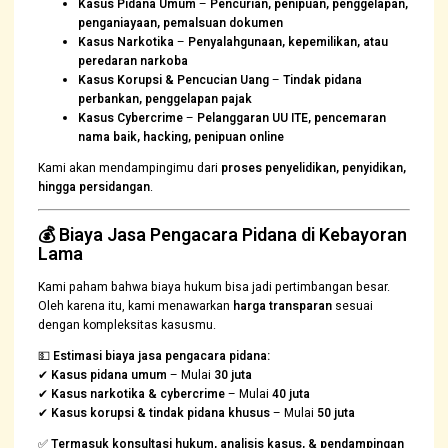
Kasus Pidana Umum
–
Pencurian, penipuan, penggelapan,
penganiayaan, pemalsuan dokumen
Kasus Narkotika
–
Penyalahgunaan, kepemilikan, atau
peredaran narkoba
Kasus Korupsi & Pencucian Uang
–
Tindak pidana
perbankan, penggelapan pajak
Kasus Cybercrime
–
Pelanggaran UU ITE, pencemaran
nama baik, hacking, penipuan online
Kami akan mendampingimu dari
proses penyelidikan, penyidikan,
hingga persidangan
.
💰
Biaya Jasa Pengacara Pidana di Kebayoran
Lama
Kami paham bahwa biaya hukum bisa jadi pertimbangan besar.
Oleh karena itu, kami menawarkan
harga transparan
sesuai
dengan kompleksitas kasusmu.
💵
Estimasi biaya jasa pengacara pidana:
✔
Kasus pidana umum
– Mulai
30 juta
✔
Kasus narkotika & cybercrime
– Mulai
40 juta
✔
Kasus korupsi & tindak pidana khusus
– Mulai
50 juta
✅
Termasuk konsultasi hukum, analisis kasus, & pendampingan