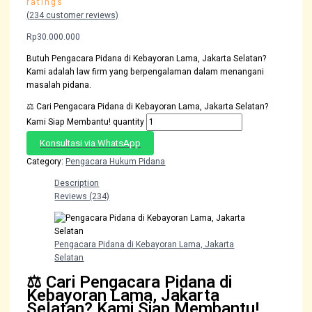
ratings
(
234
customer reviews)
Rp
30.000.000
Butuh Pengacara Pidana di Kebayoran Lama, Jakarta Selatan?
Kami adalah law firm yang berpengalaman dalam menangani
masalah pidana.
⚖️ Cari Pengacara Pidana di Kebayoran Lama, Jakarta Selatan?
Kami Siap Membantu! quantity
Konsultasi via WhatsApp
Category:
Pengacara Hukum Pidana
Description
Reviews (234)
Pengacara Pidana di Kebayoran Lama, Jakarta
Selatan
⚖️ Cari Pengacara Pidana di
Kebayoran Lama, Jakarta
Selatan? Kami Siap Membantu!