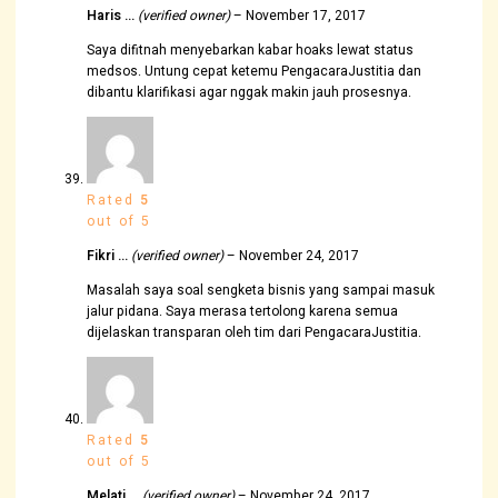
Haris …
(verified owner)
–
November 17, 2017
Saya difitnah menyebarkan kabar hoaks lewat status
medsos. Untung cepat ketemu PengacaraJustitia dan
dibantu klarifikasi agar nggak makin jauh prosesnya.
Rated
5
out of 5
Fikri …
(verified owner)
–
November 24, 2017
Masalah saya soal sengketa bisnis yang sampai masuk
jalur pidana. Saya merasa tertolong karena semua
dijelaskan transparan oleh tim dari PengacaraJustitia.
Rated
5
out of 5
Melati …
(verified owner)
–
November 24, 2017