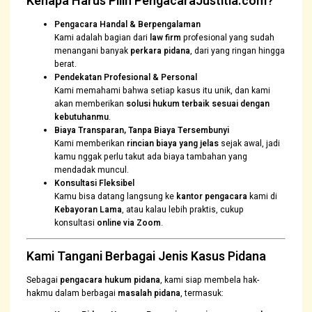
Kenapa Harus Pilih PengacaraJustitia.com?
Pengacara Handal & Berpengalaman
Kami adalah bagian dari
law firm
profesional yang sudah
menangani banyak
perkara pidana
, dari yang ringan hingga
berat.
Pendekatan Profesional & Personal
Kami memahami bahwa setiap kasus itu unik, dan kami
akan memberikan
solusi hukum terbaik sesuai dengan
kebutuhanmu
.
Biaya Transparan, Tanpa Biaya Tersembunyi
Kami memberikan
rincian biaya yang jelas
sejak awal, jadi
kamu nggak perlu takut ada biaya tambahan yang
mendadak muncul.
Konsultasi Fleksibel
Kamu bisa datang langsung ke
kantor pengacara
kami di
Kebayoran Lama
, atau kalau lebih praktis, cukup
konsultasi
online via Zoom
.
Kami Tangani Berbagai Jenis Kasus Pidana
Sebagai
pengacara hukum pidana
, kami siap membela hak-
hakmu dalam berbagai
masalah pidana
, termasuk: