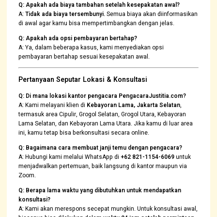
Q: Apakah ada biaya tambahan setelah kesepakatan awal?
A:
Tidak ada biaya tersembunyi.
Semua biaya akan diinformasikan
di awal agar kamu bisa mempertimbangkan dengan jelas.
Q: Apakah ada opsi pembayaran bertahap?
A: Ya, dalam beberapa kasus, kami menyediakan opsi
pembayaran bertahap sesuai kesepakatan awal.
Pertanyaan Seputar Lokasi & Konsultasi
Q: Di mana lokasi kantor pengacara PengacaraJustitia.com?
A: Kami melayani klien di
Kebayoran Lama, Jakarta Selatan
,
termasuk area Cipulir, Grogol Selatan, Grogol Utara, Kebayoran
Lama Selatan, dan Kebayoran Lama Utara. Jika kamu di luar area
ini, kamu tetap bisa berkonsultasi secara online.
Q: Bagaimana cara membuat janji temu dengan pengacara?
A: Hubungi kami melalui WhatsApp di
+62 821-1154-6069
untuk
menjadwalkan pertemuan, baik langsung di kantor maupun via
Zoom.
Q: Berapa lama waktu yang dibutuhkan untuk mendapatkan
konsultasi?
A: Kami akan merespons secepat mungkin. Untuk konsultasi awal,