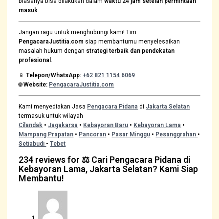
biasanya bisa dilakukan dalam
waktu 24 jam setelah permintaan
masuk
.
Jangan ragu untuk menghubungi kami! Tim
PengacaraJustitia.com
siap membantumu menyelesaikan
masalah hukum dengan
strategi terbaik dan pendekatan
profesional
.
📱
Telepon/WhatsApp:
+62 821 1154 6069
🌐
Website:
PengacaraJustitia.com
Kami menyediakan Jasa
Pengacara Pidana
di
Jakarta Selatan
termasuk untuk wilayah
Cilandak
•
Jagakarsa
•
Kebayoran Baru
•
Kebayoran Lama
•
Mampang Prapatan
•
Pancoran
•
Pasar Minggu
•
Pesanggrahan
•
Setiabudi
•
Tebet
234 reviews for
⚖️ Cari Pengacara Pidana di
Kebayoran Lama, Jakarta Selatan? Kami Siap
Membantu!