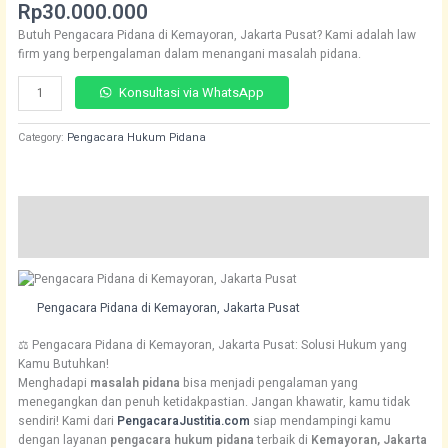
Rated
234
Rp
30.000.000
4.70
out
of 5
Butuh Pengacara Pidana di Kemayoran, Jakarta Pusat? Kami adalah law
based on
customer
firm yang berpengalaman dalam menangani masalah pidana.
ratings
Konsultasi via WhatsApp
Category:
Pengacara Hukum Pidana
Description
Reviews (234)
Pengacara Pidana di Kemayoran, Jakarta Pusat
⚖️ Pengacara Pidana di Kemayoran, Jakarta Pusat: Solusi Hukum yang
Kamu Butuhkan!
Menghadapi
masalah pidana
bisa menjadi pengalaman yang
menegangkan dan penuh ketidakpastian. Jangan khawatir, kamu tidak
sendiri! Kami dari
PengacaraJustitia.com
siap mendampingi kamu
dengan layanan
pengacara hukum pidana
terbaik di
Kemayoran, Jakarta