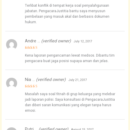
Rated
5
Terlibat konflik di tempat kerja soal penyalahgunaan
out of 5
jabatan. PengacaraJustitia bantu saya menyusun
pembelaan yang masuk akal dan berbasis dokumen
hukum.
Andre …
(verified owner)
July 12, 2017
Rated
4
Kena laporan pengancaman lewat medsos. Dibantu tim
out of 5
pengacara buat jaga posisi supaya aman dan jelas.
Nia …
(verified owner)
July 21, 2017
Rated
5
Masalah saya soal fitnah di grup keluarga yang melebar
out of 5
jadi laporan polisi. Saya konsultasi di PengacaraJustitia
dan diberi saran komunikasi yang elegan tanpa harus
emosi.
Putri …
(verified owner)
August 15, 2017