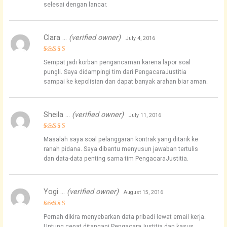
selesai dengan lancar.
Clara …
(verified owner)
July 4, 2016
Rated
4
Sempat jadi korban pengancaman karena lapor soal
out of 5
pungli. Saya didampingi tim dari PengacaraJustitia
sampai ke kepolisian dan dapat banyak arahan biar aman.
Sheila …
(verified owner)
July 11, 2016
Rated
4
Masalah saya soal pelanggaran kontrak yang ditarik ke
out of 5
ranah pidana. Saya dibantu menyusun jawaban tertulis
dan data-data penting sama tim PengacaraJustitia.
Yogi …
(verified owner)
August 15, 2016
Rated
5
Pernah dikira menyebarkan data pribadi lewat email kerja.
out of 5
Untung cepat ditangani PengacaraJustitia dan kasus