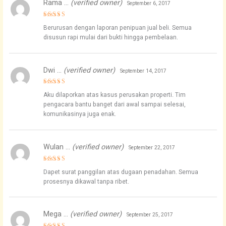
Rama …
(verified owner)
September 6, 2017
Rated
5
Berurusan dengan laporan penipuan jual beli. Semua
out of 5
disusun rapi mulai dari bukti hingga pembelaan.
Dwi …
(verified owner)
September 14, 2017
Rated
5
Aku dilaporkan atas kasus perusakan properti. Tim
out of 5
pengacara bantu banget dari awal sampai selesai,
komunikasinya juga enak.
Wulan …
(verified owner)
September 22, 2017
Rated
4
Dapet surat panggilan atas dugaan penadahan. Semua
out of 5
prosesnya dikawal tanpa ribet.
Mega …
(verified owner)
September 25, 2017