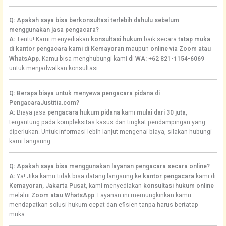
Q: Apakah saya bisa berkonsultasi terlebih dahulu sebelum
menggunakan jasa pengacara?
A:
Tentu! Kami menyediakan
konsultasi hukum
baik secara
tatap muka
di kantor pengacara kami di Kemayoran
maupun
online via Zoom atau
WhatsApp
. Kamu bisa menghubungi kami di
WA: +62 821-1154-6069
untuk menjadwalkan konsultasi.
Q: Berapa biaya untuk menyewa pengacara pidana di
PengacaraJustitia.com?
A:
Biaya jasa
pengacara hukum pidana
kami
mulai dari 30 juta
,
tergantung pada kompleksitas kasus dan tingkat pendampingan yang
diperlukan. Untuk informasi lebih lanjut mengenai biaya, silakan hubungi
kami langsung.
Q: Apakah saya bisa menggunakan layanan pengacara secara online?
A:
Ya! Jika kamu tidak bisa datang langsung ke
kantor pengacara
kami di
Kemayoran, Jakarta Pusat
, kami menyediakan
konsultasi hukum online
melalui
Zoom atau WhatsApp
. Layanan ini memungkinkan kamu
mendapatkan solusi hukum cepat dan efisien tanpa harus bertatap
muka.