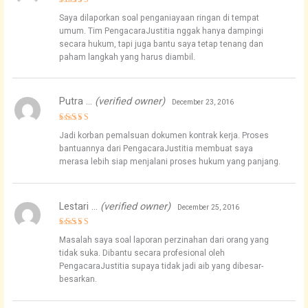
Rated
5
Saya dilaporkan soal penganiayaan ringan di tempat
out of 5
umum. Tim PengacaraJustitia nggak hanya dampingi
secara hukum, tapi juga bantu saya tetap tenang dan
paham langkah yang harus diambil.
Putra …
(verified owner)
December 23, 2016
Rated
5
Jadi korban pemalsuan dokumen kontrak kerja. Proses
out of 5
bantuannya dari PengacaraJustitia membuat saya
merasa lebih siap menjalani proses hukum yang panjang.
Lestari …
(verified owner)
December 25, 2016
Rated
4
Masalah saya soal laporan perzinahan dari orang yang
out of 5
tidak suka. Dibantu secara profesional oleh
PengacaraJustitia supaya tidak jadi aib yang dibesar-
besarkan.