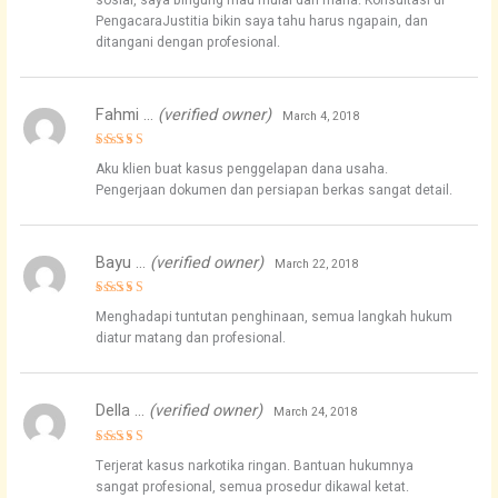
sosial, saya bingung mau mulai dari mana. Konsultasi di
PengacaraJustitia bikin saya tahu harus ngapain, dan
ditangani dengan profesional.
Fahmi …
(verified owner)
March 4, 2018
Rated
5
Aku klien buat kasus penggelapan dana usaha.
out of 5
Pengerjaan dokumen dan persiapan berkas sangat detail.
Bayu …
(verified owner)
March 22, 2018
Rated
4
Menghadapi tuntutan penghinaan, semua langkah hukum
out of 5
diatur matang dan profesional.
Della …
(verified owner)
March 24, 2018
Rated
5
Terjerat kasus narkotika ringan. Bantuan hukumnya
out of 5
sangat profesional, semua prosedur dikawal ketat.