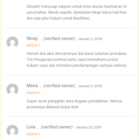
Rated
5
Dituduh menyuap satpam untuk lolos aturan keamanan di
out of 5
perumahan. Meski sepele, dijelaskan tetap harus hati-hati
dan ada jalur hukum untuk klarifikasi.
Nindy …
(verified owner)
January 3, 2018
Rated
5
Pernah ikut aksi demonstrasi dan kena tuduhan provokasi.
out of 5
Tim PengacaraJustitia bantu saya memahami posisi
hukum saya dan memberi pendampingan sampai selesai.
Meira …
(verified owner)
January 9, 2018
Rated
5
Dapet surat panggilan atas dugaan penadahan. Semua
out of 5
prosesnya dikawal tanpa ribet.
Livia …
(verified owner)
January 23, 2018