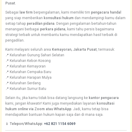
Pusat
.
Sebagai
law firm
berpengalaman, kami memiliki tim
pengacara handal
yang siap memberikan
konsultasi hukum
dan mendampingi kamu dalam
setiap tahap
peradilan pidana
. Dengan pengalaman bertahun-tahun
menangani berbagai
perkara pidana
, kami tahu persis bagaimana
strategi terbaik untuk membantu kamu mendapatkan hasil terbaik di
pengadilan.
Kami melayani seluruh area
Kemayoran, Jakarta Pusat
, termasuk:
📍 Kelurahan Gunung Sahari Selatan
📍 Kelurahan Kebon Kosong
📍 Kelurahan Kemayoran
📍 Kelurahan Cempaka Baru
📍 Kelurahan Harapan Mulya
📍 Kelurahan Serdang
📍 Kelurahan Sumur Batu
Selain itu, jika kamu tidak bisa datang langsung ke
kantor pengacara
kami, jangan khawatir! Kami juga menyediakan layanan
konsultasi
hukum online via Zoom atau WhatsApp
. Jadi, kamu tetap bisa
mendapatkan bantuan hukum kapan saja dan di mana saja.
📱
Telepon/WhatsApp:
+62 821 1154 6069