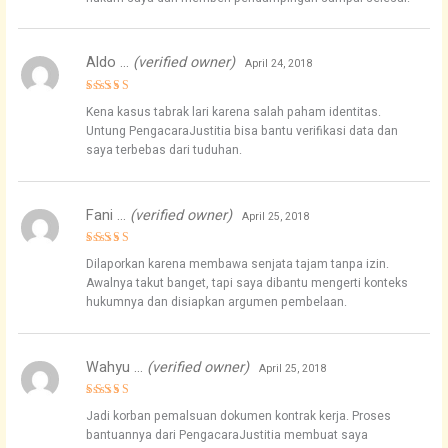
Aldo …
(verified owner)
April 24, 2018
Rated
4
Kena kasus tabrak lari karena salah paham identitas.
out of 5
Untung PengacaraJustitia bisa bantu verifikasi data dan
saya terbebas dari tuduhan.
Fani …
(verified owner)
April 25, 2018
Rated
5
Dilaporkan karena membawa senjata tajam tanpa izin.
out of 5
Awalnya takut banget, tapi saya dibantu mengerti konteks
hukumnya dan disiapkan argumen pembelaan.
Wahyu …
(verified owner)
April 25, 2018
Rated
4
Jadi korban pemalsuan dokumen kontrak kerja. Proses
out of 5
bantuannya dari PengacaraJustitia membuat saya