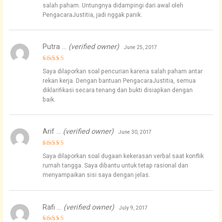
salah paham. Untungnya didampingi dari awal oleh
PengacaraJustitia, jadi nggak panik.
Putra …
(verified owner)
June 25, 2017
Rated
4
Saya dilaporkan soal pencurian karena salah paham antar
out of 5
rekan kerja. Dengan bantuan PengacaraJustitia, semua
diklarifikasi secara tenang dan bukti disiapkan dengan
baik.
Arif …
(verified owner)
June 30, 2017
Rated
5
Saya dilaporkan soal dugaan kekerasan verbal saat konflik
out of 5
rumah tangga. Saya dibantu untuk tetap rasional dan
menyampaikan sisi saya dengan jelas.
Rafi …
(verified owner)
July 9, 2017