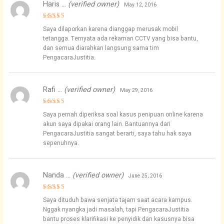
Haris …
(verified owner)
May 12, 2016
Rated
5
Saya dilaporkan karena dianggap merusak mobil
out of 5
tetangga. Ternyata ada rekaman CCTV yang bisa bantu,
dan semua diarahkan langsung sama tim
PengacaraJustitia.
Rafi …
(verified owner)
May 29, 2016
Rated
5
Saya pernah diperiksa soal kasus penipuan online karena
out of 5
akun saya dipakai orang lain. Bantuannya dari
PengacaraJustitia sangat berarti, saya tahu hak saya
sepenuhnya.
Nanda …
(verified owner)
June 25, 2016
Rated
4
Saya dituduh bawa senjata tajam saat acara kampus.
out of 5
Nggak nyangka jadi masalah, tapi PengacaraJustitia
bantu proses klarifikasi ke penyidik dan kasusnya bisa