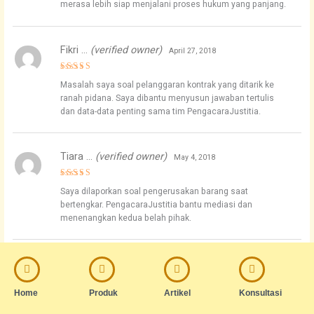
merasa lebih siap menjalani proses hukum yang panjang.
Fikri …
(verified owner)
April 27, 2018
Rated
5
Masalah saya soal pelanggaran kontrak yang ditarik ke
out of 5
ranah pidana. Saya dibantu menyusun jawaban tertulis
dan data-data penting sama tim PengacaraJustitia.
Tiara …
(verified owner)
May 4, 2018
Rated
5
Saya dilaporkan soal pengerusakan barang saat
out of 5
bertengkar. PengacaraJustitia bantu mediasi dan
menenangkan kedua belah pihak.
Citra …
(verified owner)
May 13, 2018
Rated
5
Home
Produk
Artikel
Konsultasi
Dituduh menyebarkan info pribadi orang lain di grup chat.
out of 5
PengacaraJustitia bantu saya paham batasan UU ITE dan