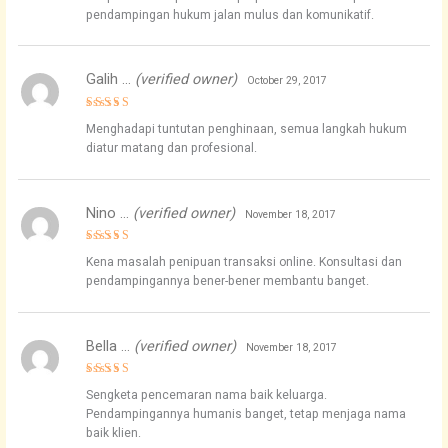
pendampingan hukum jalan mulus dan komunikatif.
Galih …
(verified owner)
October 29, 2017
Rated
4
Menghadapi tuntutan penghinaan, semua langkah hukum
out of 5
diatur matang dan profesional.
Nino …
(verified owner)
November 18, 2017
Rated
4
Kena masalah penipuan transaksi online. Konsultasi dan
out of 5
pendampingannya bener-bener membantu banget.
Bella …
(verified owner)
November 18, 2017
Rated
4
Sengketa pencemaran nama baik keluarga.
out of 5
Pendampingannya humanis banget, tetap menjaga nama
baik klien.