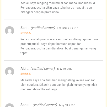
sosial, saya bingung mau mulai dari mana. Konsultasi di
PengacaraJustitia bikin saya tahu harus ngapain, dan
ditangani dengan profesional.
Sari …
(verified owner)
February 20, 2017
Rated
4
Kena masalah pasca acara komunitas, dianggap merusak
out of 5
properti publik. Saya dapat bantuan cepat dari
PengacaraJustitia dan diarahkan buat penanganan yang
tepat.
Aldi …
(verified owner)
May 10, 2017
Rated
5
Masalah saya soal tuduhan menghalangi akses warisan
out of 5
oleh saudara. Dikasih panduan langkah hukum yang tidak
menambah konflik keluarga.
Santi …
(verified owner)
May 13, 2017