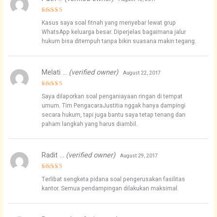
Rated
5
Kasus saya soal fitnah yang menyebar lewat grup
out of 5
WhatsApp keluarga besar. Diperjelas bagaimana jalur
hukum bisa ditempuh tanpa bikin suasana makin tegang.
Melati …
(verified owner)
August 22, 2017
Rated
5
Saya dilaporkan soal penganiayaan ringan di tempat
out of 5
umum. Tim PengacaraJustitia nggak hanya dampingi
secara hukum, tapi juga bantu saya tetap tenang dan
paham langkah yang harus diambil.
Radit …
(verified owner)
August 29, 2017
Rated
4
Terlibat sengketa pidana soal pengerusakan fasilitas
out of 5
kantor. Semua pendampingan dilakukan maksimal.