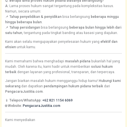
Q: Berapa lama proses hukum pidana biasanya berlangsung?
A:
Lama proses hukum sangat tergantung pada kompleksitas kasus.
Namun, secara umum:
📌
Tahap penyelidikan & penyidikan
bisa berlangsung
beberapa minggu
hingga beberapa bulan
.
📌
Tahap persidangan
bisa berlangsung
beberapa bulan hingga lebih dari
satu tahun
, tergantung pada tingkat banding atau kasasi yang diajukan.
Kami akan selalu mengupayakan penyelesaian hukum yang
efektif dan
efisien
untuk kamu.
Kami memahami bahwa menghadapi
masalah pidana
bukanlah hal yang
mudah. Oleh karena itu, kami hadir untuk memberikan
solusi hukum
terbaik
dengan layanan yang profesional, transparan, dan terpercaya.
Jangan biarkan masalah hukum mengganggu hidup kamu!
Hubungi kami
sekarang
dan dapatkan
pendampingan hukum pidana terbaik
dari
PengacaraJustitia.com
.
📱
Telepon/WhatsApp:
+62 821 1154 6069
🌐
Website:
PengacaraJustitia.com
Kami menyediakan