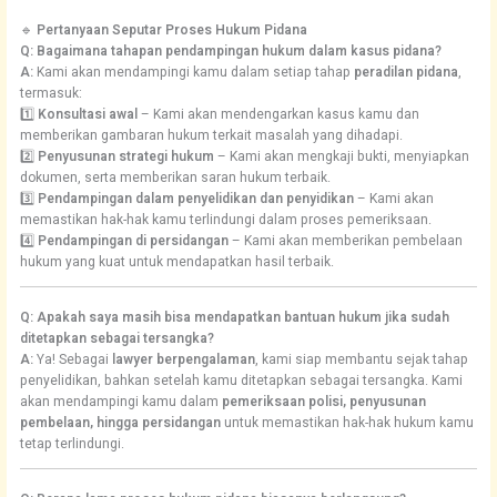
🔹
Pertanyaan Seputar Proses Hukum Pidana
Q: Bagaimana tahapan pendampingan hukum dalam kasus pidana?
A:
Kami akan mendampingi kamu dalam setiap tahap
peradilan pidana
,
termasuk:
1️⃣
Konsultasi awal
– Kami akan mendengarkan kasus kamu dan
memberikan gambaran hukum terkait masalah yang dihadapi.
2️⃣
Penyusunan strategi hukum
– Kami akan mengkaji bukti, menyiapkan
dokumen, serta memberikan saran hukum terbaik.
3️⃣
Pendampingan dalam penyelidikan dan penyidikan
– Kami akan
memastikan hak-hak kamu terlindungi dalam proses pemeriksaan.
4️⃣
Pendampingan di persidangan
– Kami akan memberikan pembelaan
hukum yang kuat untuk mendapatkan hasil terbaik.
Q: Apakah saya masih bisa mendapatkan bantuan hukum jika sudah
ditetapkan sebagai tersangka?
A:
Ya! Sebagai
lawyer berpengalaman
, kami siap membantu sejak tahap
penyelidikan, bahkan setelah kamu ditetapkan sebagai tersangka. Kami
akan mendampingi kamu dalam
pemeriksaan polisi, penyusunan
pembelaan, hingga persidangan
untuk memastikan hak-hak hukum kamu
tetap terlindungi.