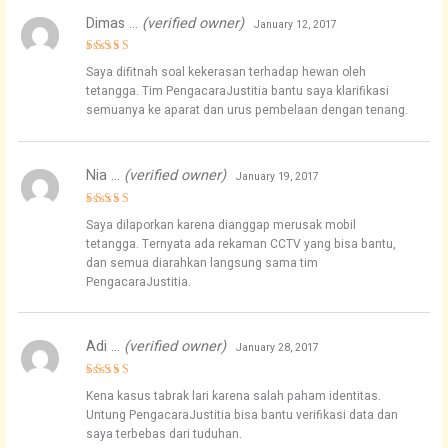
Dimas …
(verified owner)
January 12, 2017
Rated
5
Saya difitnah soal kekerasan terhadap hewan oleh
out of 5
tetangga. Tim PengacaraJustitia bantu saya klarifikasi
semuanya ke aparat dan urus pembelaan dengan tenang.
Nia …
(verified owner)
January 19, 2017
Rated
5
Saya dilaporkan karena dianggap merusak mobil
out of 5
tetangga. Ternyata ada rekaman CCTV yang bisa bantu,
dan semua diarahkan langsung sama tim
PengacaraJustitia.
Adi …
(verified owner)
January 28, 2017
Rated
4
Kena kasus tabrak lari karena salah paham identitas.
out of 5
Untung PengacaraJustitia bisa bantu verifikasi data dan
saya terbebas dari tuduhan.