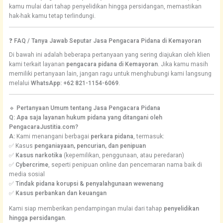
kamu mulai dari tahap penyelidikan hingga persidangan, memastikan
hak-hak kamu tetap terlindungi.
❓
FAQ / Tanya Jawab Seputar Jasa Pengacara Pidana di Kemayoran
Di bawah ini adalah beberapa pertanyaan yang sering diajukan oleh klien
kami terkait layanan
pengacara pidana di Kemayoran
. Jika kamu masih
memiliki pertanyaan lain, jangan ragu untuk menghubungi kami langsung
melalui
WhatsApp: +62 821-1154-6069
.
🔹
Pertanyaan Umum tentang Jasa Pengacara Pidana
Q: Apa saja layanan hukum pidana yang ditangani oleh
PengacaraJustitia.com?
A:
Kami menangani berbagai
perkara pidana
, termasuk:
✅ Kasus
penganiayaan, pencurian, dan penipuan
✅
Kasus narkotika
(kepemilikan, penggunaan, atau peredaran)
✅
Cybercrime
, seperti penipuan online dan pencemaran nama baik di
media sosial
✅
Tindak pidana korupsi & penyalahgunaan wewenang
✅
Kasus perbankan dan keuangan
Kami siap memberikan pendampingan mulai dari tahap
penyelidikan
hingga persidangan
.