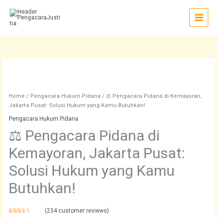
Skip
to
content
⚖️
Pengacara
Pidana
di
Home
/
Pengacara Hukum Pidana
/ ⚖️ Pengacara Pidana di Kemayoran,
Kemayoran,
Jakarta Pusat: Solusi Hukum yang Kamu Butuhkan!
Jakarta
Pengacara Hukum Pidana
Pusat:
⚖️ Pengacara Pidana di
Solusi
Hukum
Kemayoran, Jakarta Pusat:
yang
Kamu
Solusi Hukum yang Kamu
Butuhkan!
quantity
Butuhkan!
(
234
customer reviews)