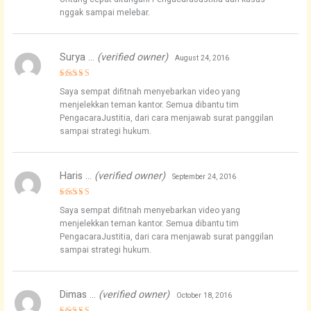
nggak sampai melebar.
Surya …
(verified owner)
August 24, 2016
Rated
4
Saya sempat difitnah menyebarkan video yang
out of 5
menjelekkan teman kantor. Semua dibantu tim
PengacaraJustitia, dari cara menjawab surat panggilan
sampai strategi hukum.
Haris …
(verified owner)
September 24, 2016
Rated
5
Saya sempat difitnah menyebarkan video yang
out of 5
menjelekkan teman kantor. Semua dibantu tim
PengacaraJustitia, dari cara menjawab surat panggilan
sampai strategi hukum.
Dimas …
(verified owner)
October 18, 2016