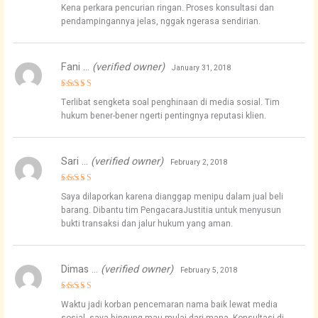
Rated
4
Kena perkara pencurian ringan. Proses konsultasi dan
out of 5
pendampingannya jelas, nggak ngerasa sendirian.
Fani …
(verified owner)
January 31, 2018
Rated
5
Terlibat sengketa soal penghinaan di media sosial. Tim
out of 5
hukum bener-bener ngerti pentingnya reputasi klien.
Sari …
(verified owner)
February 2, 2018
Rated
5
Saya dilaporkan karena dianggap menipu dalam jual beli
out of 5
barang. Dibantu tim PengacaraJustitia untuk menyusun
bukti transaksi dan jalur hukum yang aman.
Dimas …
(verified owner)
February 5, 2018
Rated
5
Waktu jadi korban pencemaran nama baik lewat media
out of 5