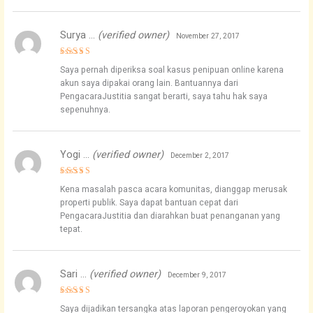
Surya …
(verified owner)
November 27, 2017
Rated
5
Saya pernah diperiksa soal kasus penipuan online karena
out of 5
akun saya dipakai orang lain. Bantuannya dari
PengacaraJustitia sangat berarti, saya tahu hak saya
sepenuhnya.
Yogi …
(verified owner)
December 2, 2017
Rated
4
Kena masalah pasca acara komunitas, dianggap merusak
out of 5
properti publik. Saya dapat bantuan cepat dari
PengacaraJustitia dan diarahkan buat penanganan yang
tepat.
Sari …
(verified owner)
December 9, 2017
Rated
4
Saya dijadikan tersangka atas laporan pengeroyokan yang
out of 5