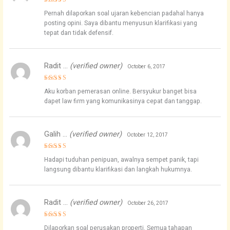
Rated
5
Pernah dilaporkan soal ujaran kebencian padahal hanya
out of 5
posting opini. Saya dibantu menyusun klarifikasi yang
tepat dan tidak defensif.
Radit …
(verified owner)
October 6, 2017
Rated
4
Aku korban pemerasan online. Bersyukur banget bisa
out of 5
dapet law firm yang komunikasinya cepat dan tanggap.
Galih …
(verified owner)
October 12, 2017
Rated
4
Hadapi tuduhan penipuan, awalnya sempet panik, tapi
out of 5
langsung dibantu klarifikasi dan langkah hukumnya.
Radit …
(verified owner)
October 26, 2017
Rated
4
Dilaporkan soal perusakan properti. Semua tahapan
out of 5