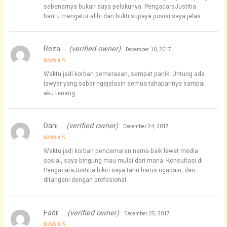
sebenarnya bukan saya pelakunya. PengacaraJustitia
bantu mengatur alibi dan bukti supaya posisi saya jelas.
Reza …
(verified owner)
December 10, 2017
Rated
5
Waktu jadi korban pemerasan, sempat panik. Untung ada
out of 5
lawyer yang sabar ngejelasin semua tahapannya sampai
aku tenang.
Dani …
(verified owner)
December 24, 2017
Rated
5
Waktu jadi korban pencemaran nama baik lewat media
out of 5
sosial, saya bingung mau mulai dari mana. Konsultasi di
PengacaraJustitia bikin saya tahu harus ngapain, dan
ditangani dengan profesional.
Fadil …
(verified owner)
December 25, 2017