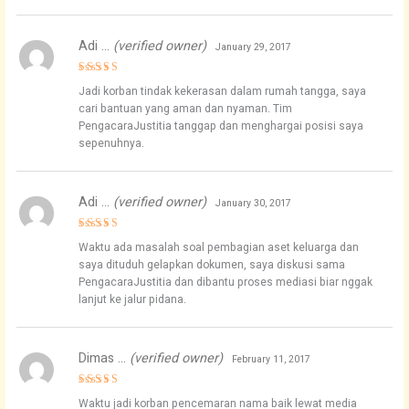
Adi …
(verified owner)
January 29, 2017
Rated
4
Jadi korban tindak kekerasan dalam rumah tangga, saya
out of 5
cari bantuan yang aman dan nyaman. Tim
PengacaraJustitia tanggap dan menghargai posisi saya
sepenuhnya.
Adi …
(verified owner)
January 30, 2017
Rated
5
Waktu ada masalah soal pembagian aset keluarga dan
out of 5
saya dituduh gelapkan dokumen, saya diskusi sama
PengacaraJustitia dan dibantu proses mediasi biar nggak
lanjut ke jalur pidana.
Dimas …
(verified owner)
February 11, 2017
Rated
5
Waktu jadi korban pencemaran nama baik lewat media
out of 5