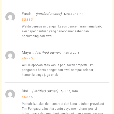
Farah …
(verified owner)
March 27, 2018
Rated
4
Waktu berurusan dengan kasus pencemaran nama baik,
out of 5
aku dapet bantuan yang bener-bener sabar dan
ngebimbing dari awal.
Maya …
(verified owner)
April 2, 2018
Rated
5
Aku dilaporkan atas kasus perusakan properti. Tim
out of 5
pengacara bantu banget dari awal sampai selesai,
komunikasinya juga enak.
Dini …
(verified owner)
April 16, 2018
Rated
4
Pernah ikut aksi demonstrasi dan kena tuduhan provokasi.
out of 5
Tim PengacaraJustitia bantu saya memahami posisi
hukum saya dan memberi pendampingan sampai selesai.