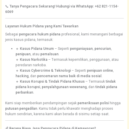
📞
Tanya Pengacara Sekarang! Hubungi via WhatsApp: +62 821-1154-
6069
Layanan Hukum Pidana yang Kami Tawarkan
Sebagai
pengacara hukum pidana
profesional, kami menangani berbagai
jenis kasus pidana, termasuk:
🔹
Kasus Pidana Umum
– Seperti
penganiayaan
,
pencurian
,
penipuan
, atau
pemalsuan
.
🔹
Kasus Narkotika
– Termasuk kepemilikan, penggunaan, atau
peredaran narkoba.
🔹
Kasus Cybercrime & Teknologi
– Seperti
penipuan online
,
hacking
, dan
pencemaran nama baik di media sosial
.
🔹
Kasus Korupsi & Tindak Pidana Khusus
– Termasuk
tindak
pidana korupsi
,
penyalahgunaan wewenang
, dan
tindak pidana
perbankan
.
Kami siap memberikan pendampingan sejak
pemeriksaan polisi
hingga
putusan pengadilan
. Kamu tidak perlu khawatir menghadapi proses
hukum sendirian, karena kami akan berada di sisimu setiap saat.
💰
Berapa Biaya Jasa Pengacara Pidana di Kemayoran?