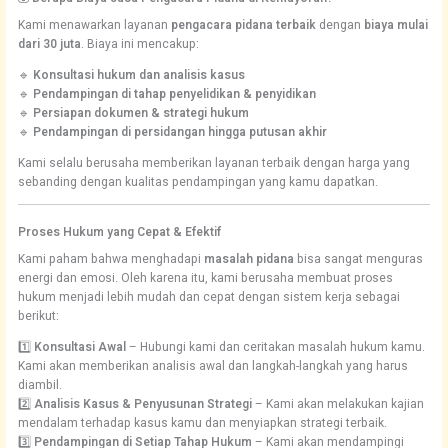
Kami menawarkan layanan
pengacara pidana terbaik
dengan
biaya mulai
dari 30 juta
. Biaya ini mencakup:
🔹
Konsultasi hukum dan analisis kasus
🔹
Pendampingan di tahap penyelidikan & penyidikan
🔹
Persiapan dokumen & strategi hukum
🔹
Pendampingan di persidangan hingga putusan akhir
Kami selalu berusaha memberikan layanan terbaik dengan harga yang
sebanding dengan kualitas pendampingan yang kamu dapatkan.
Proses Hukum yang Cepat & Efektif
Kami paham bahwa menghadapi
masalah pidana
bisa sangat menguras
energi dan emosi. Oleh karena itu, kami berusaha membuat proses
hukum menjadi lebih mudah dan cepat dengan sistem kerja sebagai
berikut:
1️⃣
Konsultasi Awal
– Hubungi kami dan ceritakan masalah hukum kamu.
Kami akan memberikan analisis awal dan langkah-langkah yang harus
diambil.
2️⃣
Analisis Kasus & Penyusunan Strategi
– Kami akan melakukan kajian
mendalam terhadap kasus kamu dan menyiapkan strategi terbaik.
3️⃣
Pendampingan di Setiap Tahap Hukum
– Kami akan mendampingi