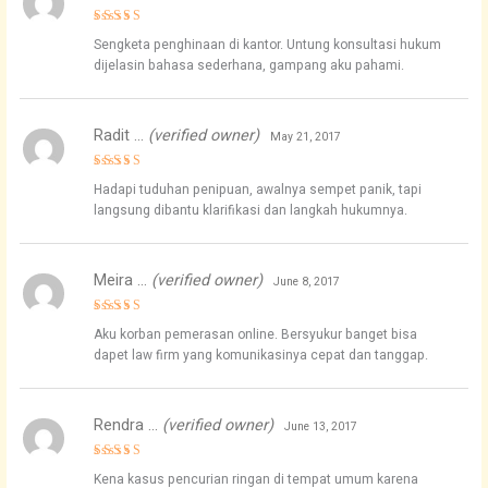
Rated
5
Sengketa penghinaan di kantor. Untung konsultasi hukum
out of 5
dijelasin bahasa sederhana, gampang aku pahami.
Radit …
(verified owner)
May 21, 2017
Rated
5
Hadapi tuduhan penipuan, awalnya sempet panik, tapi
out of 5
langsung dibantu klarifikasi dan langkah hukumnya.
Meira …
(verified owner)
June 8, 2017
Rated
4
Aku korban pemerasan online. Bersyukur banget bisa
out of 5
dapet law firm yang komunikasinya cepat dan tanggap.
Rendra …
(verified owner)
June 13, 2017
Rated
5
Kena kasus pencurian ringan di tempat umum karena
out of 5