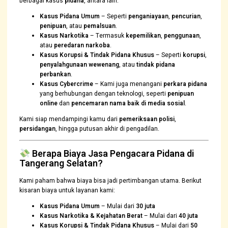
berbagai kasus
pidana
, antara lain:
Kasus Pidana Umum
– Seperti
penganiayaan
,
pencurian
,
penipuan
, atau
pemalsuan
.
Kasus Narkotika
– Termasuk
kepemilikan
,
penggunaan
,
atau
peredaran narkoba
.
Kasus Korupsi & Tindak Pidana Khusus
– Seperti
korupsi
,
penyalahgunaan wewenang
, atau
tindak pidana
perbankan
.
Kasus Cybercrime
– Kami juga menangani
perkara pidana
yang berhubungan dengan teknologi, seperti
penipuan
online
dan
pencemaran nama baik di media sosial
.
Kami siap mendampingi kamu dari
pemeriksaan polisi
,
persidangan
, hingga putusan akhir di pengadilan.
Berapa Biaya Jasa Pengacara Pidana di
Tangerang Selatan?
Kami paham bahwa biaya bisa jadi pertimbangan utama. Berikut
kisaran biaya untuk layanan kami:
Kasus Pidana Umum
– Mulai dari
30 juta
Kasus Narkotika & Kejahatan Berat
– Mulai dari
40 juta
Kasus Korupsi & Tindak Pidana Khusus
– Mulai dari
50