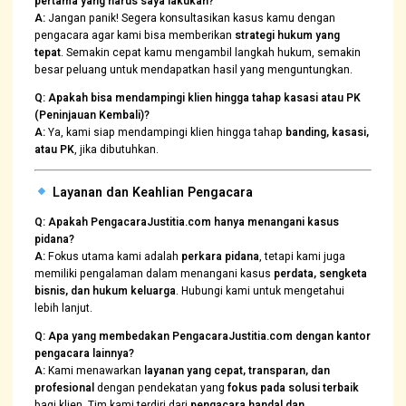
pertama yang harus saya lakukan?
A:
Jangan panik! Segera konsultasikan kasus kamu dengan
pengacara agar kami bisa memberikan
strategi hukum yang
tepat
. Semakin cepat kamu mengambil langkah hukum, semakin
besar peluang untuk mendapatkan hasil yang menguntungkan.
Q: Apakah bisa mendampingi klien hingga tahap kasasi atau PK
(Peninjauan Kembali)?
A:
Ya, kami siap mendampingi klien hingga tahap
banding, kasasi,
atau PK
, jika dibutuhkan.
Layanan dan Keahlian Pengacara
Q: Apakah PengacaraJustitia.com hanya menangani kasus
pidana?
A:
Fokus utama kami adalah
perkara pidana
, tetapi kami juga
memiliki pengalaman dalam menangani kasus
perdata, sengketa
bisnis, dan hukum keluarga
. Hubungi kami untuk mengetahui
lebih lanjut.
Q: Apa yang membedakan PengacaraJustitia.com dengan kantor
pengacara lainnya?
A:
Kami menawarkan
layanan yang cepat, transparan, dan
profesional
dengan pendekatan yang
fokus pada solusi terbaik
bagi klien. Tim kami terdiri dari
pengacara handal dan