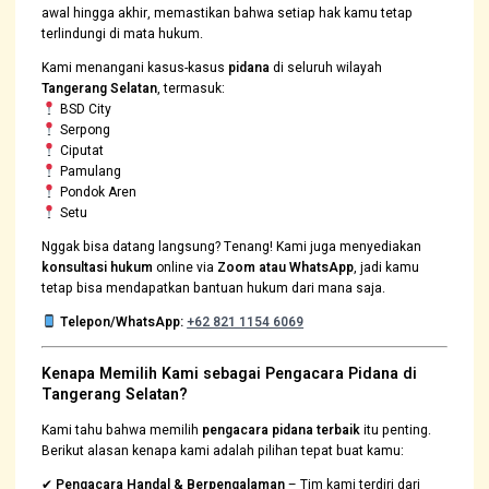
awal hingga akhir, memastikan bahwa setiap hak kamu tetap
terlindungi di mata hukum.
Kami menangani kasus-kasus
pidana
di seluruh wilayah
Tangerang Selatan
, termasuk:
BSD City
Serpong
Ciputat
Pamulang
Pondok Aren
Setu
Nggak bisa datang langsung? Tenang! Kami juga menyediakan
konsultasi hukum
online via
Zoom atau WhatsApp
, jadi kamu
tetap bisa mendapatkan bantuan hukum dari mana saja.
Telepon/WhatsApp:
+62 821 1154 6069
Kenapa Memilih Kami sebagai Pengacara Pidana di
Tangerang Selatan?
Kami tahu bahwa memilih
pengacara pidana terbaik
itu penting.
Berikut alasan kenapa kami adalah pilihan tepat buat kamu:
✔
Pengacara Handal & Berpengalaman
– Tim kami terdiri dari