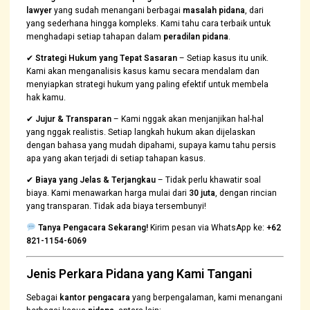
lawyer
yang sudah menangani berbagai
masalah pidana
, dari
yang sederhana hingga kompleks. Kami tahu cara terbaik untuk
menghadapi setiap tahapan dalam
peradilan pidana
.
✔
Strategi Hukum yang Tepat Sasaran
– Setiap kasus itu unik.
Kami akan menganalisis kasus kamu secara mendalam dan
menyiapkan strategi hukum yang paling efektif untuk membela
hak kamu.
✔
Jujur & Transparan
– Kami nggak akan menjanjikan hal-hal
yang nggak realistis. Setiap langkah hukum akan dijelaskan
dengan bahasa yang mudah dipahami, supaya kamu tahu persis
apa yang akan terjadi di setiap tahapan kasus.
✔
Biaya yang Jelas & Terjangkau
– Tidak perlu khawatir soal
biaya. Kami menawarkan harga mulai dari
30 juta
, dengan rincian
yang transparan. Tidak ada biaya tersembunyi!
Tanya Pengacara Sekarang!
Kirim pesan via WhatsApp ke:
+62
821-1154-6069
Jenis Perkara Pidana yang Kami Tangani
Sebagai
kantor pengacara
yang berpengalaman, kami menangani