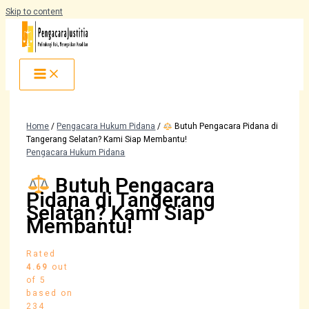
Skip to content
Home
/
Pengacara Hukum Pidana
/
Butuh Pengacara Pidana di
Tangerang Selatan? Kami Siap Membantu!
Pengacara Hukum Pidana
Butuh Pengacara
Pidana di Tangerang
Selatan? Kami Siap
Membantu!
Rated
4.69
out
of 5
based on
234