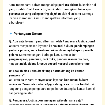
Kami memahami bahwa menghadapi
perkara pidana
bukanlah hal
yang mudah. Oleh karena itu, kami telah merangkum beberapa
pertanyaan yang paling sering diajukan
oleh klien kami. Semoga
ini bisa membantu kamu mendapatkan informasi yang
dibutuhkan!
Pertanyaan Umum
Q: Apa saja layanan yang diberikan oleh PengacaraJustitia.com?
A:
Kami menyediakan layanan
konsultasi hukum
,
pendampingan
perkara pidana
, serta
bantuan hukum di setiap tahapan peradilan
pidana
. Kami menangani berbagai kasus, mulai dari
penganiayaan, penipuan, narkotika, pencemaran nama baik
,
hingga
tindak pidana khusus seperti korupsi dan cybercrime
.
Q: Apakah bisa konsultasi tanpa harus datang ke kantor
pengacara?
A:
Tentu saja! Kami menyediakan layanan
konsultasi hukum
online via Zoom atau WhatsApp
, sehingga kamu bisa berdiskusi
langsung dengan pengacara tanpa harus datang ke kantor kami di
Tangerang Selatan.
Q: PengacaraJustitia.com melayani wilayah mana saja?
A:
Kami melayani seluruh
Tangerang Selatan
, termasuk
BSD City,