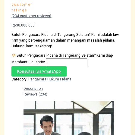
customer
ratings
(
234
customer reviews)
Rp
30.000.000
Butuh Pengacara Pidana di Tangerang Selatan? Kami adalah
law
firm
yang berpengalaman dalam menangani
masalah pidana.
Hubungi kami sekarang!
Butuh Pengacara Pidana di Tangerang Selatan? Kami Siap
Membantu! quantity
Konsultasi via WhatsApp
Category:
Pengacara Hukum Pidana
Description
Reviews (234)