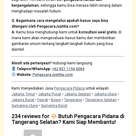
berpengalaman
, sehingga kamu bisa merasa lebih tenang dalam
menghadapi masalah hukum.
Q: Bagaimana cara mengetahui apakah kasus saya bisa
ditangani oleh PengacaraJustitia.com?
A:
Kamu bisa menghubungi kami untuk
konsultasi awal gratis
, di
mana kami akan mengevaluasi kasus kamu dan memberikan
gambaran umum tentang langkah-langkah hukum yang bisa
diambil.
Masih ada pertanyaan?
Hubungi kami langsung
Telepon/WhatsApp:
+62 821 1154 6069
Website:
PengacaraJustitia.com
Kami menyediakan Jasa
Pengacara Pidana
untuk wilayah
Jakarta Timur
•
Jakarta Pusat
•
Jakarta Selatan
•
Jakarta Utara
•
Jakarta Barat
•
Depok
•
Bogor
•
Tangerang
•
Tangerang Selatan
•
Sumatera Utara
•
Sumatera Barat
234 reviews for
Butuh Pengacara Pidana di
Tangerang Selatan? Kami Siap Membantu!