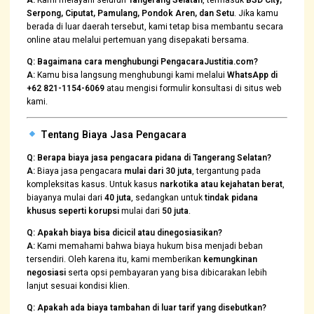
Serpong, Ciputat, Pamulang, Pondok Aren, dan Setu
. Jika kamu
berada di luar daerah tersebut, kami tetap bisa membantu secara
online atau melalui pertemuan yang disepakati bersama.
Q: Bagaimana cara menghubungi PengacaraJustitia.com?
A:
Kamu bisa langsung menghubungi kami melalui
WhatsApp di
+62 821-1154-6069
atau mengisi formulir konsultasi di situs web
kami.
Tentang Biaya Jasa Pengacara
Q: Berapa biaya jasa pengacara pidana di Tangerang Selatan?
A:
Biaya jasa pengacara
mulai dari 30 juta
, tergantung pada
kompleksitas kasus. Untuk kasus
narkotika atau kejahatan berat
,
biayanya mulai dari
40 juta
, sedangkan untuk
tindak pidana
khusus seperti korupsi
mulai dari
50 juta
.
Q: Apakah biaya bisa dicicil atau dinegosiasikan?
A:
Kami memahami bahwa biaya hukum bisa menjadi beban
tersendiri. Oleh karena itu, kami memberikan
kemungkinan
negosiasi
serta opsi pembayaran yang bisa dibicarakan lebih
lanjut sesuai kondisi klien.
Q: Apakah ada biaya tambahan di luar tarif yang disebutkan?