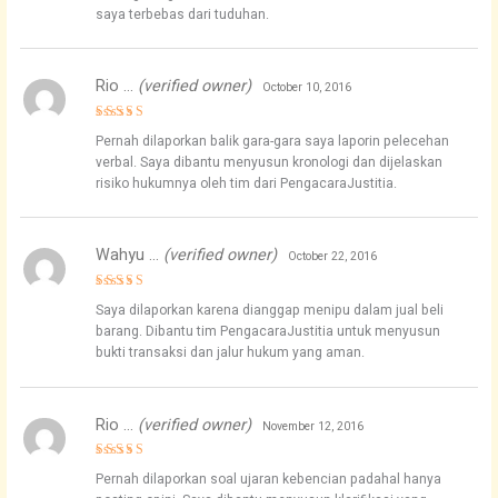
saya terbebas dari tuduhan.
Rio …
(verified owner)
October 10, 2016
Rated
4
Pernah dilaporkan balik gara-gara saya laporin pelecehan
out of 5
verbal. Saya dibantu menyusun kronologi dan dijelaskan
risiko hukumnya oleh tim dari PengacaraJustitia.
Wahyu …
(verified owner)
October 22, 2016
Rated
5
Saya dilaporkan karena dianggap menipu dalam jual beli
out of 5
barang. Dibantu tim PengacaraJustitia untuk menyusun
bukti transaksi dan jalur hukum yang aman.
Rio …
(verified owner)
November 12, 2016
Rated
5
Pernah dilaporkan soal ujaran kebencian padahal hanya
out of 5