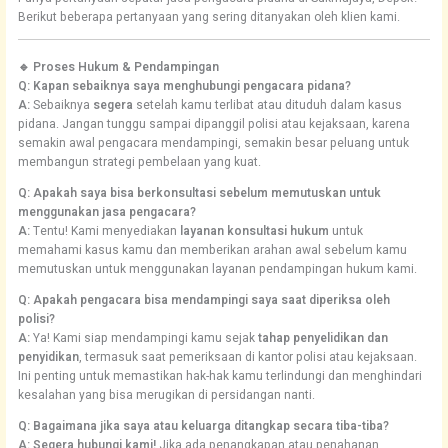
Berikut beberapa pertanyaan yang sering ditanyakan oleh klien kami.
🔹 Proses Hukum & Pendampingan
Q: Kapan sebaiknya saya menghubungi pengacara pidana?
A:
Sebaiknya
segera
setelah kamu terlibat atau dituduh dalam kasus
pidana. Jangan tunggu sampai dipanggil polisi atau kejaksaan, karena
semakin awal pengacara mendampingi, semakin besar peluang untuk
membangun strategi pembelaan yang kuat.
Q: Apakah saya bisa berkonsultasi sebelum memutuskan untuk
menggunakan jasa pengacara?
A:
Tentu! Kami menyediakan
layanan konsultasi hukum
untuk
memahami kasus kamu dan memberikan arahan awal sebelum kamu
memutuskan untuk menggunakan layanan pendampingan hukum kami.
Q: Apakah pengacara bisa mendampingi saya saat diperiksa oleh
polisi?
A:
Ya! Kami siap mendampingi kamu sejak
tahap penyelidikan dan
penyidikan
, termasuk saat pemeriksaan di kantor polisi atau kejaksaan.
Ini penting untuk memastikan hak-hak kamu terlindungi dan menghindari
kesalahan yang bisa merugikan di persidangan nanti.
Q: Bagaimana jika saya atau keluarga ditangkap secara tiba-tiba?
A:
Segera hubungi kami!
Jika ada penangkapan atau penahanan