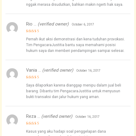
nggak merasa disudutkan, bahkan makin ngerti hak saya.
Rio …
(verified owner)
October 6, 2017
Rated
4
Pernah ikut aksi demonstrasi dan kena tuduhan provokasi.
out of 5
Tim PengacaraJustitia bantu saya memahami posisi
hukum saya dan memberi pendampingan sampai selesai.
Vania …
(verified owner)
October 16, 2017
Rated
4
Saya dilaporkan karena dianggap menipu dalam jual beli
out of 5
barang. Dibantu tim PengacaraJustitia untuk menyusun
bukti transaksi dan jalur hukum yang aman.
Reza …
(verified owner)
October 16, 2017
Rated
5
Kasus yang aku hadapi soal penggelapan dana
out of 5