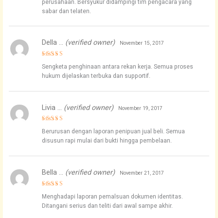
perusahaan. Bersyukur didampingi tim pengacara yang
sabar dan telaten.
Della …
(verified owner)
November 15, 2017
Rated
5
Sengketa penghinaan antara rekan kerja. Semua proses
out of 5
hukum dijelaskan terbuka dan supportif.
Livia …
(verified owner)
November 19, 2017
Rated
5
Berurusan dengan laporan penipuan jual beli. Semua
out of 5
disusun rapi mulai dari bukti hingga pembelaan.
Bella …
(verified owner)
November 21, 2017
Rated
5
Menghadapi laporan pemalsuan dokumen identitas.
out of 5
Ditangani serius dan teliti dari awal sampe akhir.