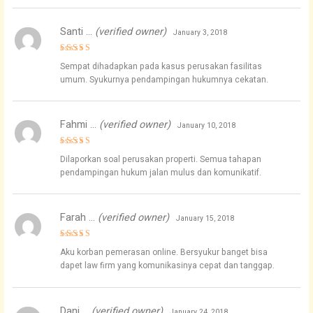
Santi …
(verified owner)
January 3, 2018
Rated
5
Sempat dihadapkan pada kasus perusakan fasilitas
out of 5
umum. Syukurnya pendampingan hukumnya cekatan.
Fahmi …
(verified owner)
January 10, 2018
Rated
5
Dilaporkan soal perusakan properti. Semua tahapan
out of 5
pendampingan hukum jalan mulus dan komunikatif.
Farah …
(verified owner)
January 15, 2018
Rated
4
Aku korban pemerasan online. Bersyukur banget bisa
out of 5
dapet law firm yang komunikasinya cepat dan tanggap.
Dani …
(verified owner)
January 24, 2018