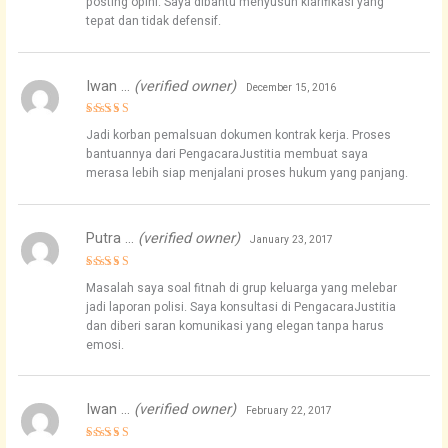
posting opini. Saya dibantu menyusun klarifikasi yang
tepat dan tidak defensif.
Iwan …
(verified owner)
December 15, 2016
Rated
5
Jadi korban pemalsuan dokumen kontrak kerja. Proses
out of 5
bantuannya dari PengacaraJustitia membuat saya
merasa lebih siap menjalani proses hukum yang panjang.
Putra …
(verified owner)
January 23, 2017
Rated
5
Masalah saya soal fitnah di grup keluarga yang melebar
out of 5
jadi laporan polisi. Saya konsultasi di PengacaraJustitia
dan diberi saran komunikasi yang elegan tanpa harus
emosi.
Iwan …
(verified owner)
February 22, 2017