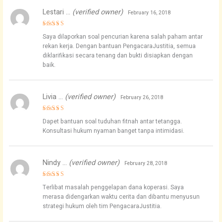
Lestari …
(verified owner)
February 16, 2018
Rated
5
Saya dilaporkan soal pencurian karena salah paham antar
out of 5
rekan kerja. Dengan bantuan PengacaraJustitia, semua
diklarifikasi secara tenang dan bukti disiapkan dengan
baik.
Livia …
(verified owner)
February 26, 2018
Rated
4
Dapet bantuan soal tuduhan fitnah antar tetangga.
out of 5
Konsultasi hukum nyaman banget tanpa intimidasi.
Nindy …
(verified owner)
February 28, 2018
Rated
5
Terlibat masalah penggelapan dana koperasi. Saya
out of 5
merasa didengarkan waktu cerita dan dibantu menyusun
strategi hukum oleh tim PengacaraJustitia.