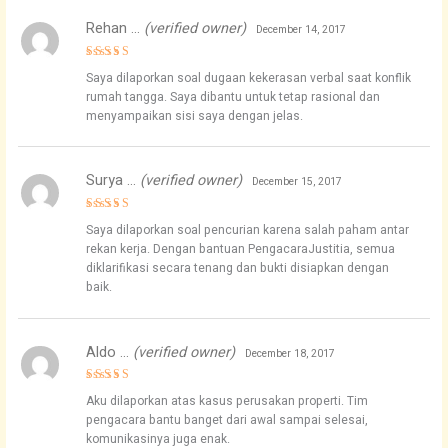
Rehan …
(verified owner)
December 14, 2017
Rated
5
Saya dilaporkan soal dugaan kekerasan verbal saat konflik
out of 5
rumah tangga. Saya dibantu untuk tetap rasional dan
menyampaikan sisi saya dengan jelas.
Surya …
(verified owner)
December 15, 2017
Rated
4
Saya dilaporkan soal pencurian karena salah paham antar
out of 5
rekan kerja. Dengan bantuan PengacaraJustitia, semua
diklarifikasi secara tenang dan bukti disiapkan dengan
baik.
Aldo …
(verified owner)
December 18, 2017
Rated
5
Aku dilaporkan atas kasus perusakan properti. Tim
out of 5
pengacara bantu banget dari awal sampai selesai,
komunikasinya juga enak.