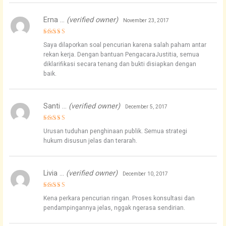
Erna …
(verified owner)
November 23, 2017
Rated
4
Saya dilaporkan soal pencurian karena salah paham antar
out of 5
rekan kerja. Dengan bantuan PengacaraJustitia, semua
diklarifikasi secara tenang dan bukti disiapkan dengan
baik.
Santi …
(verified owner)
December 5, 2017
Rated
4
Urusan tuduhan penghinaan publik. Semua strategi
out of 5
hukum disusun jelas dan terarah.
Livia …
(verified owner)
December 10, 2017
Rated
4
Kena perkara pencurian ringan. Proses konsultasi dan
out of 5
pendampingannya jelas, nggak ngerasa sendirian.