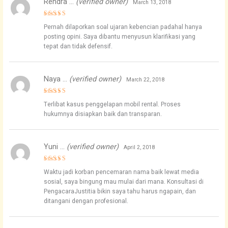
Rendra …
(verified owner)
March 13, 2018
Rated
4
Pernah dilaporkan soal ujaran kebencian padahal hanya
out of 5
posting opini. Saya dibantu menyusun klarifikasi yang
tepat dan tidak defensif.
Naya …
(verified owner)
March 22, 2018
Rated
4
Terlibat kasus penggelapan mobil rental. Proses
out of 5
hukumnya disiapkan baik dan transparan.
Yuni …
(verified owner)
April 2, 2018
Rated
5
Waktu jadi korban pencemaran nama baik lewat media
out of 5
sosial, saya bingung mau mulai dari mana. Konsultasi di
PengacaraJustitia bikin saya tahu harus ngapain, dan
ditangani dengan profesional.