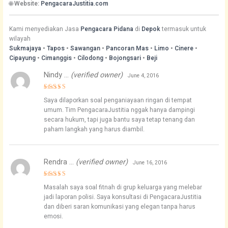
🌐
Website:
PengacaraJustitia.com
Kami menyediakan Jasa
Pengacara Pidana
di
Depok
termasuk untuk
wilayah
Sukmajaya
•
Tapos
•
Sawangan
•
Pancoran Mas
•
Limo
•
Cinere
•
Cipayung
•
Cimanggis
•
Cilodong
•
Bojongsari
•
Beji
Nindy …
(verified owner)
June 4, 2016
Rated
5
Saya dilaporkan soal penganiayaan ringan di tempat
out of 5
umum. Tim PengacaraJustitia nggak hanya dampingi
secara hukum, tapi juga bantu saya tetap tenang dan
paham langkah yang harus diambil.
Rendra …
(verified owner)
June 16, 2016
Rated
4
Masalah saya soal fitnah di grup keluarga yang melebar
out of 5
jadi laporan polisi. Saya konsultasi di PengacaraJustitia
dan diberi saran komunikasi yang elegan tanpa harus
emosi.