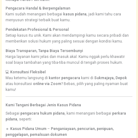
Pengacara Handal & Berpengalaman
Kami sudah menangani berbagai
kasus pidana
, jadi kami tahu cara
menyusun strategi terbaik buat kamu.
Pendekatan Profesional & Personal
Setiap kasus itu unik. Kami akan mendampingi kamu secara pribadi dan
memberikan solusi hukum yang paling sesuai dengan kondisi kamu.
Biaya Transparan, Tanpa Biaya Tersembunyi
Harga layanan kami jelas dan masuk akal. Kamu nggak perlu khawatir
soal biaya tambahan yang tiba-tiba muncul di tengah proses hukum.
💻
Konsultasi Fleksibel
Mau ketemu langsung di
kantor pengacara
kami di
Sukmajaya, Depok
atau konsultasi
online via Zoom
? Bebas, pilih yang paling nyaman buat
kamu!
Kami Tangani Berbagai Jenis Kasus Pidana
Sebagai
pengacara hukum pidana
, kami menangani berbagai
perkara
pidana
, seperti:
🔹
Kasus Pidana Umum
–
Penganiayaan, pencurian, penipuan,
penggelapan, pemalsuan dokumen