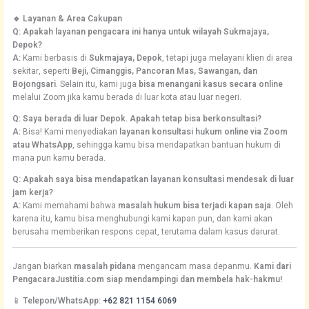
🔹 Layanan & Area Cakupan
Q: Apakah layanan pengacara ini hanya untuk wilayah Sukmajaya,
Depok?
A:
Kami berbasis di
Sukmajaya, Depok
, tetapi juga melayani klien di area
sekitar, seperti
Beji, Cimanggis, Pancoran Mas, Sawangan, dan
Bojongsari
. Selain itu, kami juga
bisa menangani kasus secara online
melalui Zoom jika kamu berada di luar kota atau luar negeri.
Q: Saya berada di luar Depok. Apakah tetap bisa berkonsultasi?
A:
Bisa! Kami menyediakan
layanan konsultasi hukum online via Zoom
atau WhatsApp
, sehingga kamu bisa mendapatkan bantuan hukum di
mana pun kamu berada.
Q: Apakah saya bisa mendapatkan layanan konsultasi mendesak di luar
jam kerja?
A:
Kami memahami bahwa
masalah hukum bisa terjadi kapan saja
. Oleh
karena itu, kamu bisa menghubungi kami kapan pun, dan kami akan
berusaha memberikan respons cepat, terutama dalam kasus darurat.
Jangan biarkan
masalah pidana
mengancam masa depanmu.
Kami dari
PengacaraJustitia.com siap mendampingi dan membela hak-hakmu!
📱
Telepon/WhatsApp:
+62 821 1154 6069