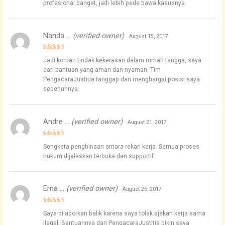
profesional banget, jadi lebih pede bawa kasusnya.
Nanda …
(verified owner)
August 15, 2017
Rated
5
Jadi korban tindak kekerasan dalam rumah tangga, saya
out of 5
cari bantuan yang aman dan nyaman. Tim
PengacaraJustitia tanggap dan menghargai posisi saya
sepenuhnya.
Andre …
(verified owner)
August 21, 2017
Rated
4
Sengketa penghinaan antara rekan kerja. Semua proses
out of 5
hukum dijelaskan terbuka dan supportif.
Erna …
(verified owner)
August 26, 2017
Rated
4
Saya dilaporkan balik karena saya tolak ajakan kerja sama
out of 5
ilegal. Bantuannya dari PengacaraJustitia bikin saya