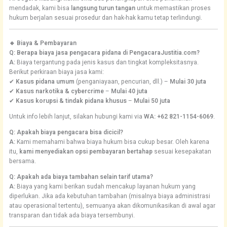
mendadak, kami bisa
langsung turun tangan
untuk memastikan proses
hukum berjalan sesuai prosedur dan hak-hak kamu tetap terlindungi.
🔹 Biaya & Pembayaran
Q: Berapa biaya jasa pengacara pidana di PengacaraJustitia.com?
A:
Biaya tergantung pada jenis kasus dan tingkat kompleksitasnya.
Berikut perkiraan biaya jasa kami:
✔
Kasus pidana umum
(penganiayaan, pencurian, dll.) –
Mulai 30 juta
✔
Kasus narkotika & cybercrime
–
Mulai 40 juta
✔
Kasus korupsi & tindak pidana khusus
–
Mulai 50 juta
Untuk info lebih lanjut, silakan hubungi kami via
WA: +62 821-1154-6069
.
Q: Apakah biaya pengacara bisa dicicil?
A:
Kami memahami bahwa biaya hukum bisa cukup besar. Oleh karena
itu,
kami menyediakan opsi pembayaran bertahap
sesuai kesepakatan
bersama.
Q: Apakah ada biaya tambahan selain tarif utama?
A:
Biaya yang kami berikan sudah mencakup layanan hukum yang
diperlukan. Jika ada kebutuhan tambahan (misalnya biaya administrasi
atau operasional tertentu), semuanya akan dikomunikasikan di awal agar
transparan dan tidak ada biaya tersembunyi.