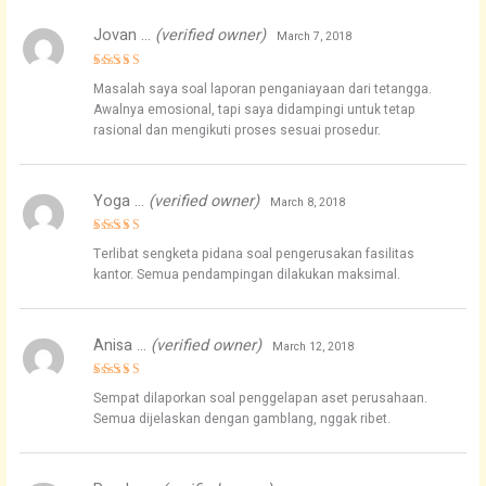
Jovan …
(verified owner)
March 7, 2018
Rated
5
Masalah saya soal laporan penganiayaan dari tetangga.
out of 5
Awalnya emosional, tapi saya didampingi untuk tetap
rasional dan mengikuti proses sesuai prosedur.
Yoga …
(verified owner)
March 8, 2018
Rated
5
Terlibat sengketa pidana soal pengerusakan fasilitas
out of 5
kantor. Semua pendampingan dilakukan maksimal.
Anisa …
(verified owner)
March 12, 2018
Rated
5
Sempat dilaporkan soal penggelapan aset perusahaan.
out of 5
Semua dijelaskan dengan gamblang, nggak ribet.