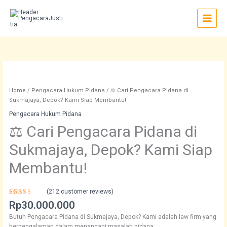
Skip
to
content
⚖️
Cari
Pengacara
Home
/
Pengacara Hukum Pidana
/ ⚖️ Cari Pengacara Pidana di
Pidana
Sukmajaya, Depok? Kami Siap Membantu!
di
Pengacara Hukum Pidana
Sukmajaya,
⚖️ Cari Pengacara Pidana di
Depok?
Kami
Sukmajaya, Depok? Kami Siap
Siap
Membantu!
Membantu!
quantity
(
212
customer reviews)
Rated
212
Rp
30.000.000
4.70
out
of 5
Butuh Pengacara Pidana di Sukmajaya, Depok? Kami adalah law firm yang
based on
customer
berpengalaman dalam menangani masalah pidana.