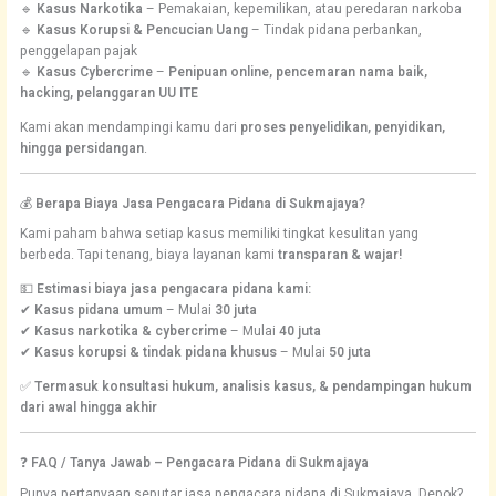
🔹
Kasus Narkotika
– Pemakaian, kepemilikan, atau peredaran narkoba
🔹
Kasus Korupsi & Pencucian Uang
– Tindak pidana perbankan,
penggelapan pajak
🔹
Kasus Cybercrime
–
Penipuan online, pencemaran nama baik,
hacking, pelanggaran UU ITE
Kami akan mendampingi kamu dari
proses penyelidikan, penyidikan,
hingga persidangan
.
💰
Berapa Biaya Jasa Pengacara Pidana di Sukmajaya?
Kami paham bahwa setiap kasus memiliki tingkat kesulitan yang
berbeda. Tapi tenang, biaya layanan kami
transparan & wajar!
💵
Estimasi biaya jasa pengacara pidana kami:
✔
Kasus pidana umum
– Mulai
30 juta
✔
Kasus narkotika & cybercrime
– Mulai
40 juta
✔
Kasus korupsi & tindak pidana khusus
– Mulai
50 juta
✅
Termasuk konsultasi hukum, analisis kasus, & pendampingan hukum
dari awal hingga akhir
❓
FAQ / Tanya Jawab – Pengacara Pidana di Sukmajaya
Punya pertanyaan seputar jasa pengacara pidana di Sukmajaya, Depok?