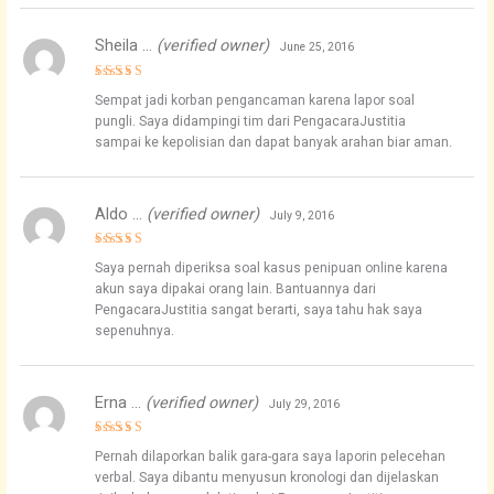
Sheila …
(verified owner)
June 25, 2016
Rated
4
Sempat jadi korban pengancaman karena lapor soal
out of 5
pungli. Saya didampingi tim dari PengacaraJustitia
sampai ke kepolisian dan dapat banyak arahan biar aman.
Aldo …
(verified owner)
July 9, 2016
Rated
5
Saya pernah diperiksa soal kasus penipuan online karena
out of 5
akun saya dipakai orang lain. Bantuannya dari
PengacaraJustitia sangat berarti, saya tahu hak saya
sepenuhnya.
Erna …
(verified owner)
July 29, 2016
Rated
5
Pernah dilaporkan balik gara-gara saya laporin pelecehan
out of 5
verbal. Saya dibantu menyusun kronologi dan dijelaskan