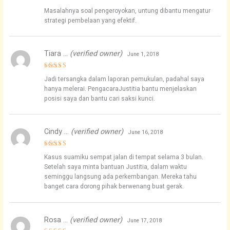
Rated
4
Masalahnya soal pengeroyokan, untung dibantu mengatur
out of 5
strategi pembelaan yang efektif.
Tiara …
(verified owner)
June 1, 2018
Rated
4
Jadi tersangka dalam laporan pemukulan, padahal saya
out of 5
hanya melerai. PengacaraJustitia bantu menjelaskan
posisi saya dan bantu cari saksi kunci.
Cindy …
(verified owner)
June 16, 2018
Rated
5
Kasus suamiku sempat jalan di tempat selama 3 bulan.
out of 5
Setelah saya minta bantuan Justitia, dalam waktu
seminggu langsung ada perkembangan. Mereka tahu
banget cara dorong pihak berwenang buat gerak.
Rosa …
(verified owner)
June 17, 2018