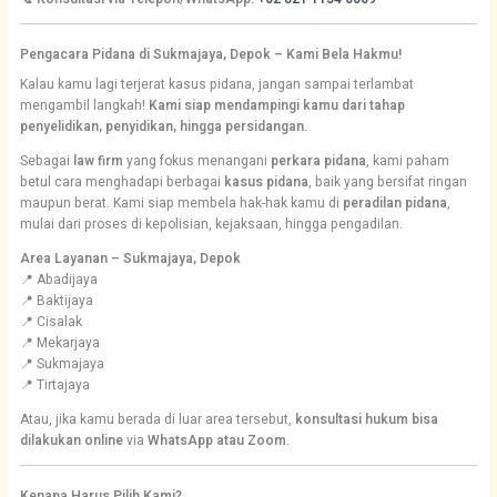
Pengacara Pidana di Sukmajaya, Depok – Kami Bela Hakmu!
Kalau kamu lagi terjerat kasus pidana, jangan sampai terlambat
mengambil langkah!
Kami siap mendampingi kamu dari tahap
penyelidikan, penyidikan, hingga persidangan.
Sebagai
law firm
yang fokus menangani
perkara pidana
, kami paham
betul cara menghadapi berbagai
kasus pidana
, baik yang bersifat ringan
maupun berat. Kami siap membela hak-hak kamu di
peradilan pidana
,
mulai dari proses di kepolisian, kejaksaan, hingga pengadilan.
Area Layanan – Sukmajaya, Depok
📍 Abadijaya
📍 Baktijaya
📍 Cisalak
📍 Mekarjaya
📍 Sukmajaya
📍 Tirtajaya
Atau, jika kamu berada di luar area tersebut,
konsultasi hukum bisa
dilakukan online
via
WhatsApp atau Zoom
.
Kenapa Harus Pilih Kami?