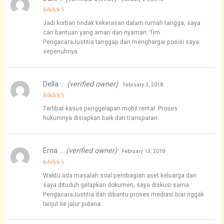
Rated
5
Jadi korban tindak kekerasan dalam rumah tangga, saya
out of 5
cari bantuan yang aman dan nyaman. Tim
PengacaraJustitia tanggap dan menghargai posisi saya
sepenuhnya.
Della …
(verified owner)
February 3, 2018
Rated
4
Terlibat kasus penggelapan mobil rental. Proses
out of 5
hukumnya disiapkan baik dan transparan.
Erna …
(verified owner)
February 13, 2018
Rated
4
Waktu ada masalah soal pembagian aset keluarga dan
out of 5
saya dituduh gelapkan dokumen, saya diskusi sama
PengacaraJustitia dan dibantu proses mediasi biar nggak
lanjut ke jalur pidana.