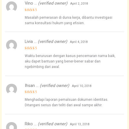
Vino …
(verified owner)
April 2, 2018
Rated
5
Masalah pemerasan di dunia kerja, dibantu investigasi
out of 5
sama konsultasi hukum yang efisien.
Livia …
(verified owner)
April 4, 2018
Rated
4
Waktu berurusan dengan kasus pencemaran nama baik,
out of 5
aku dapet bantuan yang bener-bener sabar dan
ngebimbing dari awal.
Ihsan …
(verified owner)
April 10, 2018
Rated
4
Menghadapi laporan pemalsuan dokumen identitas.
out of 5
Ditangani serius dan teliti dari awal sampe akhir.
Riko …
(verified owner)
April 13, 2018