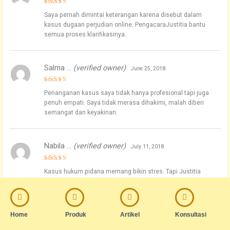
Rated
5
Saya pernah dimintai keterangan karena disebut dalam
out of 5
kasus dugaan perjudian online. PengacaraJustitia bantu
semua proses klarifikasinya.
Salma …
(verified owner)
June 25, 2018
Rated
5
Penanganan kasus saya tidak hanya profesional tapi juga
out of 5
penuh empati. Saya tidak merasa dihakimi, malah diberi
semangat dan keyakinan.
Nabila …
(verified owner)
July 11, 2018
Rated
5
Kasus hukum pidana memang bikin stres. Tapi Justitia
out of 5
bantu saya lewat semua itu dengan cara yang luar biasa
manusiawi dan strategis.
Home
Produk
Artikel
Konsultasi
Bella …
(verified owner)
July 12, 2018