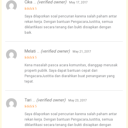
Cika …
(verified owner)
May 17, 2017
Rated
5
Saya dilaporkan soal pencurian karena salah paham antar
out of 5
rekan kerja. Dengan bantuan PengacaraJustitia, semua
diklarifikasi secara tenang dan bukti disiapkan dengan
baik.
Melati …
(verified owner)
May 21, 2017
Rated
4
Kena masalah pasca acara komunitas, dianggap merusak
out of 5
properti publik. Saya dapat bantuan cepat dari
PengacaraJustitia dan diarahkan buat penanganan yang
tepat.
Tari …
(verified owner)
May 23, 2017
Rated
4
Saya dilaporkan soal pencurian karena salah paham antar
out of 5
rekan kerja. Dengan bantuan PengacaraJustitia, semua
diklarifikasi secara tenang dan bukti disiapkan dengan