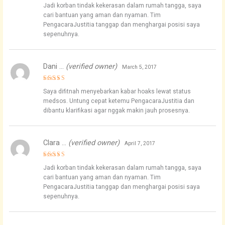
Rated
5
Jadi korban tindak kekerasan dalam rumah tangga, saya
out of 5
cari bantuan yang aman dan nyaman. Tim
PengacaraJustitia tanggap dan menghargai posisi saya
sepenuhnya.
Dani …
(verified owner)
March 5, 2017
Rated
5
Saya difitnah menyebarkan kabar hoaks lewat status
out of 5
medsos. Untung cepat ketemu PengacaraJustitia dan
dibantu klarifikasi agar nggak makin jauh prosesnya.
Clara …
(verified owner)
April 7, 2017
Rated
5
Jadi korban tindak kekerasan dalam rumah tangga, saya
out of 5
cari bantuan yang aman dan nyaman. Tim
PengacaraJustitia tanggap dan menghargai posisi saya
sepenuhnya.