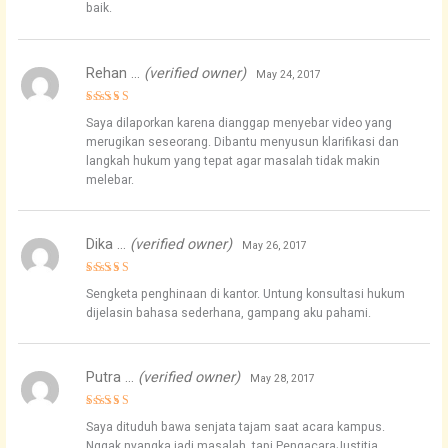
baik.
Rehan …
(verified owner)
May 24, 2017
Rated
5
Saya dilaporkan karena dianggap menyebar video yang
out of 5
merugikan seseorang. Dibantu menyusun klarifikasi dan
langkah hukum yang tepat agar masalah tidak makin
melebar.
Dika …
(verified owner)
May 26, 2017
Rated
5
Sengketa penghinaan di kantor. Untung konsultasi hukum
out of 5
dijelasin bahasa sederhana, gampang aku pahami.
Putra …
(verified owner)
May 28, 2017
Rated
4
Saya dituduh bawa senjata tajam saat acara kampus.
out of 5
Nggak nyangka jadi masalah, tapi PengacaraJustitia