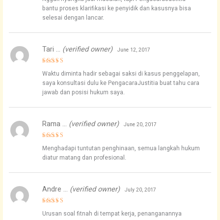
bantu proses klarifikasi ke penyidik dan kasusnya bisa
selesai dengan lancar.
Tari …
(verified owner)
June 12, 2017
Rated
5
Waktu diminta hadir sebagai saksi di kasus penggelapan,
out of 5
saya konsultasi dulu ke PengacaraJustitia buat tahu cara
jawab dan posisi hukum saya.
Rama …
(verified owner)
June 20, 2017
Rated
4
Menghadapi tuntutan penghinaan, semua langkah hukum
out of 5
diatur matang dan profesional.
Andre …
(verified owner)
July 20, 2017
Rated
4
Urusan soal fitnah di tempat kerja, penanganannya
out of 5