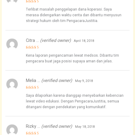
Rated
5
Terlibat masalah penggelapan dana koperasi. Saya
out of 5
merasa didengarkan waktu cerita dan dibantu menyusun
strategi hukum oleh tim PengacaraJustitia.
Citra …
(verified owner)
April 18, 2018
Rated
5
Kena laporan pengancaman lewat medsos. Dibantu tim
out of 5
pengacara buat jaga posisi supaya aman dan jelas.
Melia …
(verified owner)
May 9, 2018
Rated
5
Saya dilaporkan karena dianggap menyebarkan kebencian
out of 5
lewat video edukasi. Dengan PengacaraJustitia, semua
ditangani dengan pendekatan yang komunikatif.
Rizky …
(verified owner)
May 18, 2018