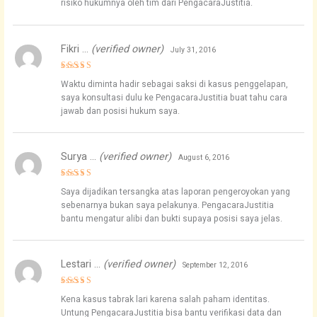
risiko hukumnya oleh tim dari PengacaraJustitia.
Fikri …
(verified owner)
July 31, 2016
Rated
4
Waktu diminta hadir sebagai saksi di kasus penggelapan,
out of 5
saya konsultasi dulu ke PengacaraJustitia buat tahu cara
jawab dan posisi hukum saya.
Surya …
(verified owner)
August 6, 2016
Rated
5
Saya dijadikan tersangka atas laporan pengeroyokan yang
out of 5
sebenarnya bukan saya pelakunya. PengacaraJustitia
bantu mengatur alibi dan bukti supaya posisi saya jelas.
Lestari …
(verified owner)
September 12, 2016
Rated
4
Kena kasus tabrak lari karena salah paham identitas.
out of 5
Untung PengacaraJustitia bisa bantu verifikasi data dan