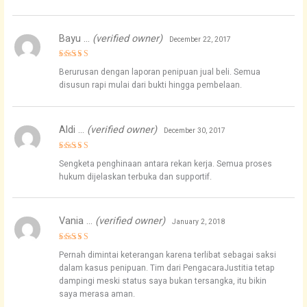
Bayu …
(verified owner)
December 22, 2017
Rated
5
Berurusan dengan laporan penipuan jual beli. Semua
out of 5
disusun rapi mulai dari bukti hingga pembelaan.
Aldi …
(verified owner)
December 30, 2017
Rated
4
Sengketa penghinaan antara rekan kerja. Semua proses
out of 5
hukum dijelaskan terbuka dan supportif.
Vania …
(verified owner)
January 2, 2018
Rated
4
Pernah dimintai keterangan karena terlibat sebagai saksi
out of 5
dalam kasus penipuan. Tim dari PengacaraJustitia tetap
dampingi meski status saya bukan tersangka, itu bikin
saya merasa aman.