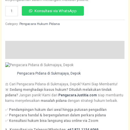
ratings
Konsultasi via WhatsApp
Category:
Pengacara Hukum Pidana
Description
Reviews (212)
Pengacara Pidana di Sukmajaya, Depok
⚖️ Cari Pengacara Pidana di Sukmajaya, Depok? Kami Siap Membantu!
🚨
Sedang menghadapi kasus hukum? Dituduh melakukan tindak
pidana?
Jangan panik! Kami dari
PengacaraJustitia.com
siap membantu
kamu menyelesaikan
masalah pidana
dengan strategi hukum terbaik.
✅
Pendampingan hukum dari awal hingga putusan pengadilan
✅
Pengacara handal & berpengalaman dalam perkara pidana
✅
Konsultasi hukum bisa langsung atau online via Zoom
📞
Konsultasi via
Telepon/WhatsApp:
+62 821 1154 6069