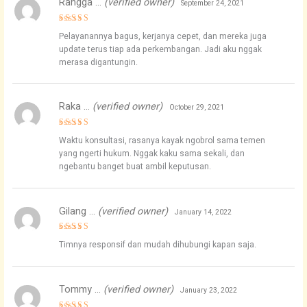
Rangga …
(verified owner)
September 24, 2021
Rated
5
Pelayanannya bagus, kerjanya cepet, dan mereka juga
out of 5
update terus tiap ada perkembangan. Jadi aku nggak
merasa digantungin.
Raka …
(verified owner)
October 29, 2021
Rated
5
Waktu konsultasi, rasanya kayak ngobrol sama temen
out of 5
yang ngerti hukum. Nggak kaku sama sekali, dan
ngebantu banget buat ambil keputusan.
Gilang …
(verified owner)
January 14, 2022
Rated
4
Timnya responsif dan mudah dihubungi kapan saja.
out of 5
Tommy …
(verified owner)
January 23, 2022