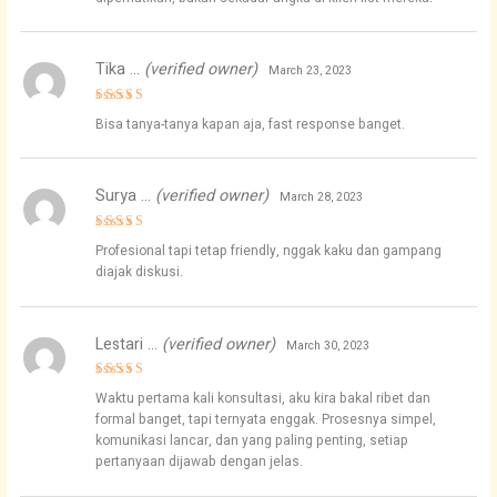
Tika …
(verified owner)
March 23, 2023
Rated
5
Bisa tanya-tanya kapan aja, fast response banget.
out of 5
Surya …
(verified owner)
March 28, 2023
Rated
4
Profesional tapi tetap friendly, nggak kaku dan gampang
out of 5
diajak diskusi.
Lestari …
(verified owner)
March 30, 2023
Rated
4
Waktu pertama kali konsultasi, aku kira bakal ribet dan
out of 5
formal banget, tapi ternyata enggak. Prosesnya simpel,
komunikasi lancar, dan yang paling penting, setiap
pertanyaan dijawab dengan jelas.