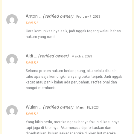
Anton …
(verified owner)
February 7, 2023
Rated
5
Cara komunikasinya asik, jadi nggak tegang walau bahas
out of 5
hukum yang rumit.
Aldi …
(verified owner)
March 2, 2023
Rated
5
Selama proses hukum berlangsung, aku selalu dikasih
out of 5
tahu apa saja kemungkinan yang bakal terjadi. Jadi nggak
kaget atau panik kalau ada perubahan. Profesional dan
sangat membantu.
Wulan …
(verified owner)
March 18, 2023
Rated
4
Yang bikin beda, mereka nggak hanya fokus di kasusnya,
out of 5
tapi juga di kliennya. Aku merasa diprioritaskan dan
diperhatikan, bukan sekadar angka di klien list mereka.