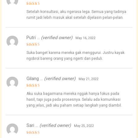
Rated
5
Setelah konsultasi, aku ngerasa lega. Semua yang tadinya
out of 5
rumit jadi lebih masuk akal setelah dijelasin pelan-pelan.
Putri …
(verified owner)
May 16, 2022
Rated
5
Suka banget karena mereka gak menggurui. Justru kayak
out of 5
ngobrol bareng orang yang ngerti dan peduli.
Gilang …
(verified owner)
May 21, 2022
Rated
4
Aku suka bagaimana mereka nggak hanya fokus pada
out of 5
hasil, tapi juga pada prosesnya. Selalu ada komunikasi
yang jelas, jadi aku paham setiap langkah yang diambil.
Sari …
(verified owner)
May 25, 2022
Rated
5