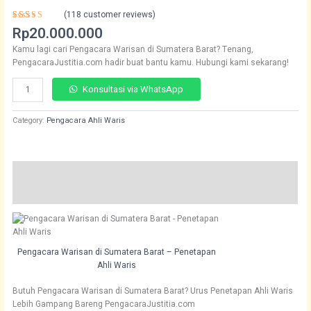
(
118
customer reviews)
Rated
118
Rp
20.000.000
4.57
out
of 5
Kamu lagi cari Pengacara Warisan di Sumatera Barat? Tenang,
based on
customer
PengacaraJustitia.com hadir buat bantu kamu. Hubungi kami sekarang!
ratings
Konsultasi via WhatsApp
Category:
Pengacara Ahli Waris
Description
Reviews (118)
Pengacara Warisan di Sumatera Barat – Penetapan
Ahli Waris
Butuh Pengacara Warisan di Sumatera Barat? Urus Penetapan Ahli Waris
Lebih Gampang Bareng PengacaraJustitia.com