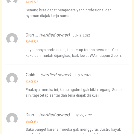
Rated
4
Senang bisa dapat pengacara yang profesional dan
out of 5
nyaman diajak kerja sama.
Dian …
(verified owner)
July 2, 2022
Rated
4
Layanannya profesional, tapi tetap terasa personal. Gak
out of 5
kaku dan mudah dijangkau, baik lewat WA maupun Zoom.
Galih …
(verified owner)
July 6, 2022
Rated
4
Enaknya mereka ini, kalau ngobrol gak bikin tegang. Serius
out of 5
sih, tapi tetap santai dan bisa diajak diskusi.
Dian …
(verified owner)
July 25, 2022
Rated
4
Suka banget karena mereka gak menggurui. Justru kayak
out of 5