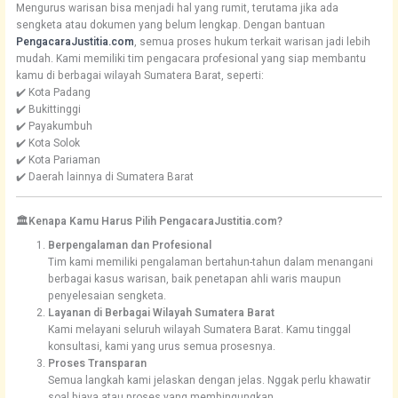
Mengurus warisan bisa menjadi hal yang rumit, terutama jika ada
sengketa atau dokumen yang belum lengkap. Dengan bantuan
PengacaraJustitia.com
, semua proses hukum terkait warisan jadi lebih
mudah. Kami memiliki tim pengacara profesional yang siap membantu
kamu di berbagai wilayah Sumatera Barat, seperti:
✔️ Kota Padang
✔️ Bukittinggi
✔️ Payakumbuh
✔️ Kota Solok
✔️ Kota Pariaman
✔️ Daerah lainnya di Sumatera Barat
🏛️Kenapa Kamu Harus Pilih PengacaraJustitia.com?
Berpengalaman dan Profesional
Tim kami memiliki pengalaman bertahun-tahun dalam menangani
berbagai kasus warisan, baik penetapan ahli waris maupun
penyelesaian sengketa.
Layanan di Berbagai Wilayah Sumatera Barat
Kami melayani seluruh wilayah Sumatera Barat. Kamu tinggal
konsultasi, kami yang urus semua prosesnya.
Proses Transparan
Semua langkah kami jelaskan dengan jelas. Nggak perlu khawatir
soal biaya atau proses yang membingungkan.