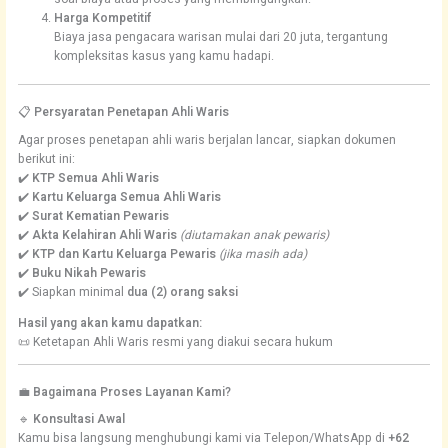
Harga Kompetitif
Biaya jasa pengacara warisan mulai dari 20 juta, tergantung
kompleksitas kasus yang kamu hadapi.
📋
Persyaratan Penetapan Ahli Waris
Agar proses penetapan ahli waris berjalan lancar, siapkan dokumen
berikut ini:
✔️
KTP Semua Ahli Waris
✔️
Kartu Keluarga Semua Ahli Waris
✔️
Surat Kematian Pewaris
✔️
Akta Kelahiran Ahli Waris
(diutamakan anak pewaris)
✔️
KTP dan Kartu Keluarga Pewaris
(jika masih ada)
✔️
Buku Nikah Pewaris
✔️ Siapkan minimal
dua (2) orang saksi
Hasil yang akan kamu dapatkan:
📜 Ketetapan Ahli Waris resmi yang diakui secara hukum
💼
Bagaimana Proses Layanan Kami?
🔹
Konsultasi Awal
Kamu bisa langsung menghubungi kami via Telepon/WhatsApp di
+62