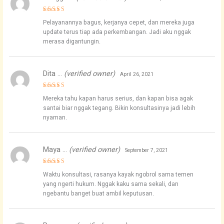
Rated
4
Pelayanannya bagus, kerjanya cepet, dan mereka juga
out of 5
update terus tiap ada perkembangan. Jadi aku nggak
merasa digantungin.
Dita …
(verified owner)
April 26, 2021
Rated
5
Mereka tahu kapan harus serius, dan kapan bisa agak
out of 5
santai biar nggak tegang. Bikin konsultasinya jadi lebih
nyaman.
Maya …
(verified owner)
September 7, 2021
Rated
5
Waktu konsultasi, rasanya kayak ngobrol sama temen
out of 5
yang ngerti hukum. Nggak kaku sama sekali, dan
ngebantu banget buat ambil keputusan.