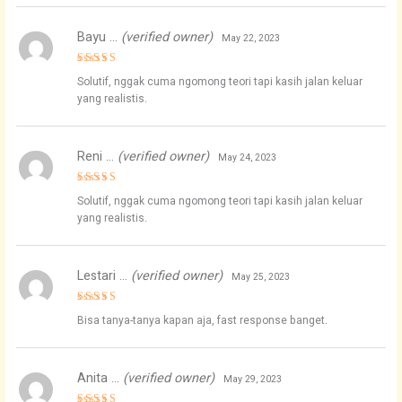
Bayu …
(verified owner)
May 22, 2023
Rated
4
Solutif, nggak cuma ngomong teori tapi kasih jalan keluar
out of 5
yang realistis.
Reni …
(verified owner)
May 24, 2023
Rated
5
Solutif, nggak cuma ngomong teori tapi kasih jalan keluar
out of 5
yang realistis.
Lestari …
(verified owner)
May 25, 2023
Rated
5
Bisa tanya-tanya kapan aja, fast response banget.
out of 5
Anita …
(verified owner)
May 29, 2023