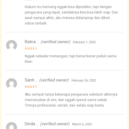
Rated
5
Hukum itu memang nggak bisa diprediksi, tapi dengan
out of 5
pengacara yang tepat, setidaknya kita bisa lebih siap. Dari
awal sampai akhir, aku merasa didampingi dan diberi
solusi terbaik.
Ratna …
(verified owner)
February 1, 2022
Rated
4
Nggak sekadar menangani, tapi benar-benar peduli sama
out of 5
klien.
Santi …
(verified owner)
February 26, 2022
Rated
4
Aku sempat tanya beberapa pengacara sebelum akhirnya
out of 5
memutuskan di sini, dan nggak nyesel sama sekali.
Timnya profesional, ramah, dan selalu siap bantu.
Dinda …
(verified owner)
March 6, 2022