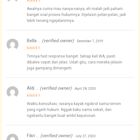
Rated
4
Awalnya cuma mau nanya-nanya, eh malah jadi paham
out of 5
banget soal proses hukumnya. Dijelasin pelan-pelan, jadi
lebih tenang ngejalaninnya.
Bella …
(verified owner)
December 7, 2019
Rated
5
Timnya fast response banget. Setiap kali WA, pasti
out of 5
dibales cepet dan jelas. Udah gitu, cara mereka jelasin
juga gampang dimengerti.
Aldi …
(verified owner)
April 28, 2020
Rated
4
Waktu konsultasi, rasanya kayak ngobrol sama temen
out of 5
yang ngerti hukum. Nggak kaku sama sekali, dan
ngebantu banget buat ambil keputusan.
Fikri …
(verified owner)
July 27, 2020