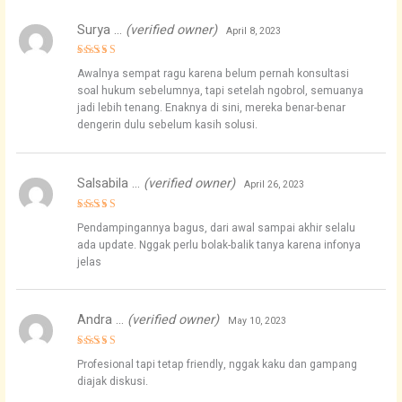
Surya …
(verified owner)
April 8, 2023
Rated
5
Awalnya sempat ragu karena belum pernah konsultasi
out of 5
soal hukum sebelumnya, tapi setelah ngobrol, semuanya
jadi lebih tenang. Enaknya di sini, mereka benar-benar
dengerin dulu sebelum kasih solusi.
Salsabila …
(verified owner)
April 26, 2023
Rated
5
Pendampingannya bagus, dari awal sampai akhir selalu
out of 5
ada update. Nggak perlu bolak-balik tanya karena infonya
jelas
Andra …
(verified owner)
May 10, 2023
Rated
4
Profesional tapi tetap friendly, nggak kaku dan gampang
out of 5
diajak diskusi.