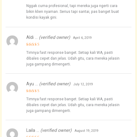
Rated
5
Nggak cuma profesional, tapi mereka juga ngerti cara
out of 5
bikin klien nyaman. Serius tapi santai, pas banget buat
kondisi kayak gini.
Aldi …
(verified owner)
April 6, 2019
Rated
4
Timnya fast response banget. Setiap kali WA, pasti
out of 5
dibales cepet dan jelas. Udah gitu, cara mereka jelasin
juga gampang dimengerti.
Ayu …
(verified owner)
July 12, 2019
Rated
5
Timnya fast response banget. Setiap kali WA, pasti
out of 5
dibales cepet dan jelas. Udah gitu, cara mereka jelasin
juga gampang dimengerti.
Laila …
(verified owner)
August 19, 2019