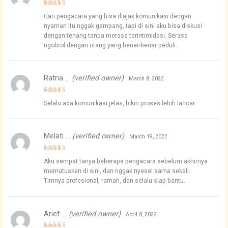
Rated
4
Cari pengacara yang bisa diajak komunikasi dengan
out of 5
nyaman itu nggak gampang, tapi di sini aku bisa diskusi
dengan tenang tanpa merasa terintimidasi. Serasa
ngobrol dengan orang yang benar-benar peduli.
Ratna …
(verified owner)
March 8, 2022
Rated
5
Selalu ada komunikasi jelas, bikin proses lebih lancar.
out of 5
Melati …
(verified owner)
March 19, 2022
Rated
4
Aku sempat tanya beberapa pengacara sebelum akhirnya
out of 5
memutuskan di sini, dan nggak nyesel sama sekali.
Timnya profesional, ramah, dan selalu siap bantu.
Arief …
(verified owner)
April 8, 2022