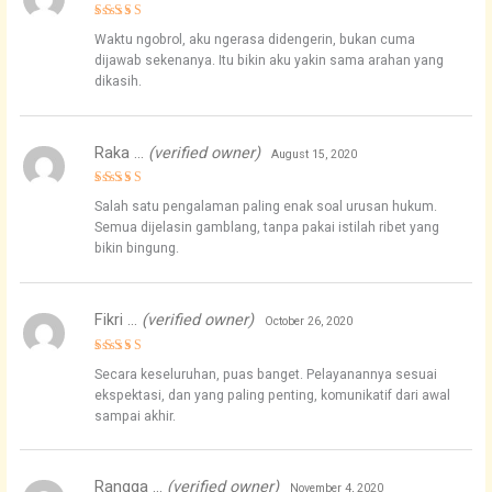
Rated
5
Waktu ngobrol, aku ngerasa didengerin, bukan cuma
out of 5
dijawab sekenanya. Itu bikin aku yakin sama arahan yang
dikasih.
Raka …
(verified owner)
August 15, 2020
Rated
5
Salah satu pengalaman paling enak soal urusan hukum.
out of 5
Semua dijelasin gamblang, tanpa pakai istilah ribet yang
bikin bingung.
Fikri …
(verified owner)
October 26, 2020
Rated
5
Secara keseluruhan, puas banget. Pelayanannya sesuai
out of 5
ekspektasi, dan yang paling penting, komunikatif dari awal
sampai akhir.
Rangga …
(verified owner)
November 4, 2020