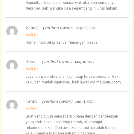
Konsultasi bisa diatur sesuai waktuku, dan semuanya
out of 5
fleksibel. Gak nyangka bisa segampang ini urus hukum.
Gilang …
(verified owner)
May 27, 2022
Rated
5
Ramah, tapi tetap serius menangani kasus.
out of 5
Rendi …
(verified owner)
May 30, 2022
Rated
4
Layanannya profesional, tapi tetap terasa personal. Gak
out of 5
kaku dan mudah dijangkau, baik lewat WA maupun Zoom.
Farah …
(verified owner)
June 4, 2022
Rated
5
Buat yang butuh pengacara pidana dengan pendekatan
out of 5
yang profesional tapi tetap ramah, aku sangat
rekomendasikan. Dari awal konsultasi aja udah terasa
kalau mereka memang paham bidangnya.