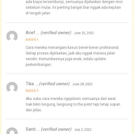
ada biaya tersembunyi, semuanya dijelaskan dengan rinci
sebelum mulai. Ini penting banget biar nggak ada kejutan
di tengah jalan.
Arief …
(verified owner)
June 25, 2022
Rated
4
Cara mereka menangani kasus bener-bener profesional.
out of 5
Setiap proses dijelaskan, jadi aku nggak merasa jalan
sendiri. Komunikasinya juga enak, selalu update
perkembangan.
Tika …
(verified owner)
June 28, 2022
Rated
4
Aku suka cara mereka ngejelasin semuanya dari awal.
out of 5
Gak bikin bingung, langsung to the point tapi tetap sopan
dan jelas.
Santi …
(verified owner)
July 2, 2022