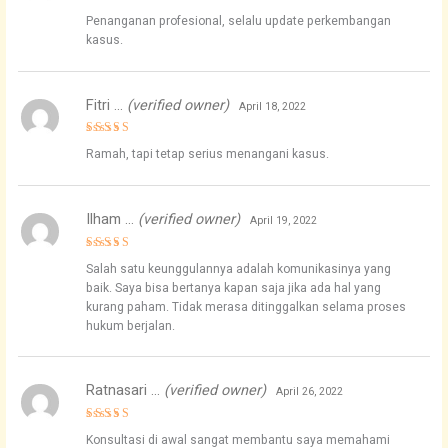
Rated
5
Penanganan profesional, selalu update perkembangan
out of 5
kasus.
Fitri …
(verified owner)
April 18, 2022
Rated
4
Ramah, tapi tetap serius menangani kasus.
out of 5
Ilham …
(verified owner)
April 19, 2022
Rated
5
Salah satu keunggulannya adalah komunikasinya yang
out of 5
baik. Saya bisa bertanya kapan saja jika ada hal yang
kurang paham. Tidak merasa ditinggalkan selama proses
hukum berjalan.
Ratnasari …
(verified owner)
April 26, 2022
Rated
4
Konsultasi di awal sangat membantu saya memahami
out of 5