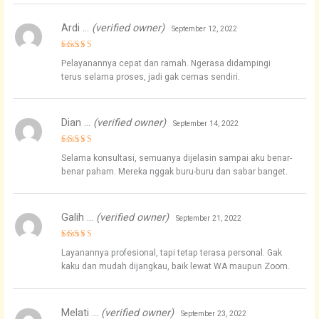
Ardi …
(verified owner)
September 12, 2022
Rated
4
Pelayanannya cepat dan ramah. Ngerasa didampingi
out of 5
terus selama proses, jadi gak cemas sendiri.
Dian …
(verified owner)
September 14, 2022
Rated
5
Selama konsultasi, semuanya dijelasin sampai aku benar-
out of 5
benar paham. Mereka nggak buru-buru dan sabar banget.
Galih …
(verified owner)
September 21, 2022
Rated
4
Layanannya profesional, tapi tetap terasa personal. Gak
out of 5
kaku dan mudah dijangkau, baik lewat WA maupun Zoom.
Melati …
(verified owner)
September 23, 2022