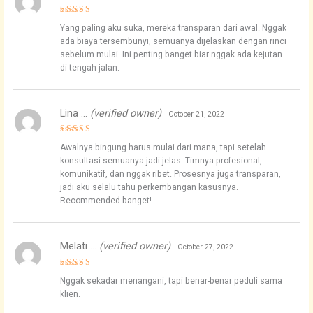
Rated
4
Yang paling aku suka, mereka transparan dari awal. Nggak
out of 5
ada biaya tersembunyi, semuanya dijelaskan dengan rinci
sebelum mulai. Ini penting banget biar nggak ada kejutan
di tengah jalan.
Lina …
(verified owner)
October 21, 2022
Rated
5
Awalnya bingung harus mulai dari mana, tapi setelah
out of 5
konsultasi semuanya jadi jelas. Timnya profesional,
komunikatif, dan nggak ribet. Prosesnya juga transparan,
jadi aku selalu tahu perkembangan kasusnya.
Recommended banget!.
Melati …
(verified owner)
October 27, 2022
Rated
4
Nggak sekadar menangani, tapi benar-benar peduli sama
out of 5
klien.