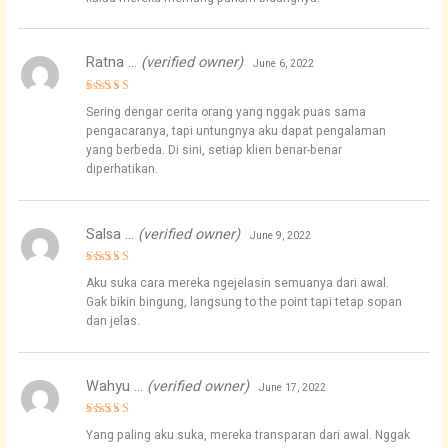
Ratna …
(verified owner)
June 6, 2022
Rated
4
Sering dengar cerita orang yang nggak puas sama
out of 5
pengacaranya, tapi untungnya aku dapat pengalaman
yang berbeda. Di sini, setiap klien benar-benar
diperhatikan.
Salsa …
(verified owner)
June 9, 2022
Rated
5
Aku suka cara mereka ngejelasin semuanya dari awal.
out of 5
Gak bikin bingung, langsung to the point tapi tetap sopan
dan jelas.
Wahyu …
(verified owner)
June 17, 2022
Rated
5
Yang paling aku suka, mereka transparan dari awal. Nggak
out of 5