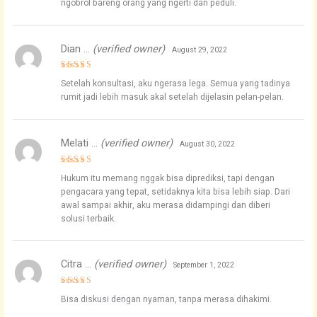
ngobrol bareng orang yang ngerti dan peduli.
Dian …
(verified owner)
August 29, 2022
Rated
5
Setelah konsultasi, aku ngerasa lega. Semua yang tadinya
out of 5
rumit jadi lebih masuk akal setelah dijelasin pelan-pelan.
Melati …
(verified owner)
August 30, 2022
Rated
4
Hukum itu memang nggak bisa diprediksi, tapi dengan
out of 5
pengacara yang tepat, setidaknya kita bisa lebih siap. Dari
awal sampai akhir, aku merasa didampingi dan diberi
solusi terbaik.
Citra …
(verified owner)
September 1, 2022
Rated
4
Bisa diskusi dengan nyaman, tanpa merasa dihakimi.
out of 5