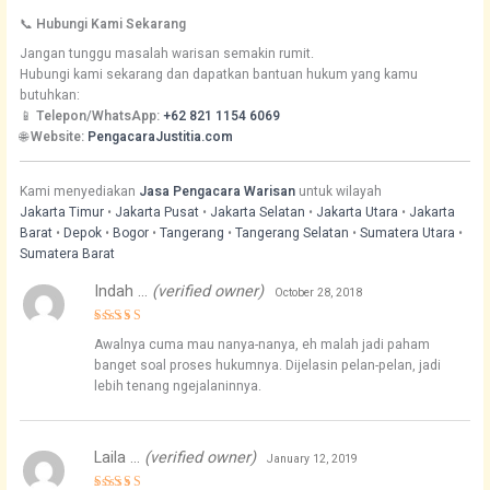
📞
Hubungi Kami Sekarang
Jangan tunggu masalah warisan semakin rumit.
Hubungi kami sekarang dan dapatkan bantuan hukum yang kamu
butuhkan:
📱
Telepon/WhatsApp:
+62 821 1154 6069
🌐
Website:
PengacaraJustitia.com
Kami menyediakan
Jasa Pengacara Warisan
untuk wilayah
Jakarta Timur
•
Jakarta Pusat
•
Jakarta Selatan
•
Jakarta Utara
•
Jakarta
Barat
•
Depok
•
Bogor
•
Tangerang
•
Tangerang Selatan
•
Sumatera Utara
•
Sumatera Barat
Indah …
(verified owner)
October 28, 2018
Rated
5
Awalnya cuma mau nanya-nanya, eh malah jadi paham
out of 5
banget soal proses hukumnya. Dijelasin pelan-pelan, jadi
lebih tenang ngejalaninnya.
Laila …
(verified owner)
January 12, 2019