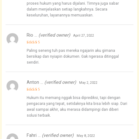
proses hukum yang harus dijalani. Timnya juga sabar
dalam menjelaskan setiap langkahnya. Secara
keseluruhan, layanannya memuaskan.
Rio …
(verified owner)
April 27, 2022
Rated
4
Paling seneng tuh pas mereka ngajarin aku gimana
out of 5
bersikap dan nyiapin dokumen. Gak ngerasa ditinggal
sendiri.
Anton …
(verified owner)
May 2, 2022
Rated
4
Hukum itu memang nggak bisa diprediksi, tapi dengan
out of 5
pengacara yang tepat, setidaknya kita bisa lebih siap. Dari
awal sampai akhir, aku merasa didampingi dan diberi
solusi terbaik.
Fahri …
(verified owner)
May 8, 2022