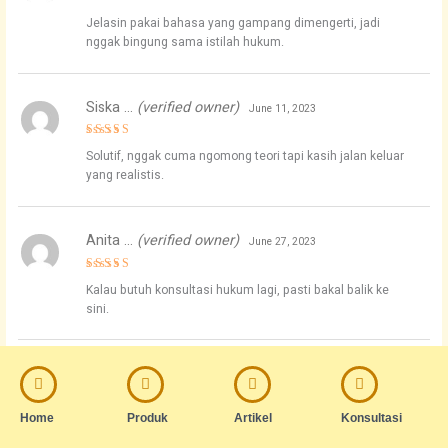
Rated
5
Jelasin pakai bahasa yang gampang dimengerti, jadi
out of 5
nggak bingung sama istilah hukum.
Siska …
(verified owner)
June 11, 2023
Rated
5
Solutif, nggak cuma ngomong teori tapi kasih jalan keluar
out of 5
yang realistis.
Anita …
(verified owner)
June 27, 2023
Rated
4
Kalau butuh konsultasi hukum lagi, pasti bakal balik ke
out of 5
sini.
Rizky …
(verified owner)
July 5, 2023
Rated
5
Home
Produk
Artikel
Konsultasi
Konsultasi bisa via WhatsApp, jadi kalau ada pertanyaan
out of 5
tinggal tanya. Fast response, nggak perlu nunggu lama.