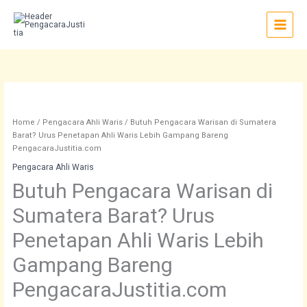
Skip
to
content
Butuh
Pengacara
Warisan
Home
/
Pengacara Ahli Waris
/ Butuh Pengacara Warisan di Sumatera
di
Barat? Urus Penetapan Ahli Waris Lebih Gampang Bareng
Sumatera
PengacaraJustitia.com
Barat?
Pengacara Ahli Waris
Urus
Butuh Pengacara Warisan di
Penetapan
Ahli
Sumatera Barat? Urus
Waris
Lebih
Penetapan Ahli Waris Lebih
Gampang
Bareng
Gampang Bareng
PengacaraJustitia.com
quantity
PengacaraJustitia.com