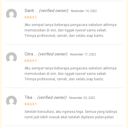
Santi …
(verified owner)
November 14, 2022
Rated
4
Aku sempat tanya beberapa pengacara sebelum akhirnya
out of 5
memutuskan di sini, dan nggak nyesel sama sekali.
Timnya profesional, ramah, dan selalu siap bantu.
Citra …
(verified owner)
November 17, 2022
Rated
4
Aku sempat tanya beberapa pengacara sebelum akhirnya
out of 5
memutuskan di sini, dan nggak nyesel sama sekali.
Timnya profesional, ramah, dan selalu siap bantu.
Tika …
(verified owner)
November 23, 2022
Rated
5
Setelah konsultasi, aku ngerasa lega. Semua yang tadinya
out of 5
rumit jadi lebih masuk akal setelah dijelasin pelan-pelan.