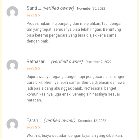
Santi …
(verified owner)
November 30, 2022
Rated
5
Proses hukum itu panjang dan melelahkan, tapi dengan
out of 5
tim yang tepat, semuanya bisa lebih ringan. Beruntung
bisa ketemu pengacara yang bisa diajak kerja sama
dengan baik.
Ratnasari …
(verified owner)
December 7, 2022
Rated
4
Jujur awalnya tegang banget, tapi pengacara di sini ngerti
out of 5
cara bikin kliennya lebih santai. Semua dijelasin dari awal,
jadi pas sidang aku nggak panik. Profesional banget,
komunikasinya juga enak. Seneng sih hasilnya sesuai
harapan.
Farah …
(verified owner)
December 12, 2022
Rated
5
Worth it, biaya sepadan dengan layanan yang diberikan.
out of 5